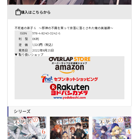
購入はこちらから
不死者の弟子 6 ～邪神の不興を買って奈落に落とされた俺の英雄譚～
ISBN
978-4-8240-0242-6
判 型
B6判
定 価
1,320円（税込）
発売日
2022年8月25日
▼ 取り扱いショップ
シリーズ