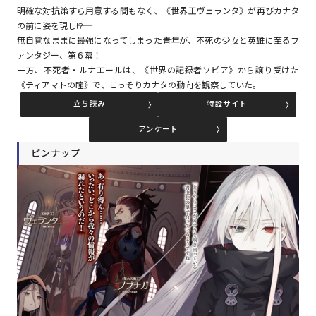
明確な対抗策すら用意する間もなく、《世界王ヴェランタ》が再びカナタ
の前に姿を現し――!?
無自覚なままに最強になってしまった青年が、不死の少女と英雄に至るフ
コミックエッセイ
ァンタジー、第６幕！
一方、不死者・ルナエールは、《世界の記録者ソピア》から譲り受けた
閉じる
《ティアマトの瞳》で、こっそりカナタの動向を観察していた――。
立ち読み
特設サイト
アンケート
ピンナップ