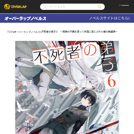
ノベルスサイトはこちら
コミック
ライトノベル
コミックガルド
文庫
不死者の弟子 6 ～邪神の不興を買って奈落に落とされた俺の英雄譚～
TOP
オーバーラップノベルス
コミッククリエ
ノベルス
LiQulle
ノベルスf
ラブパルフェ
ロサージュノベルス
その他
通販・NEWS
コミックエッセイ
OVERLAP STORE
ポケットモンスター
オーバーラップ広報室
アニメ
ゲーム
企業
会社概要
オーバーラップ文庫
採用情報
アクセス
オーバーラップホールディングス
お問い合わせはこちら
オーバーラップノベルス
オーバーラップノベルスf