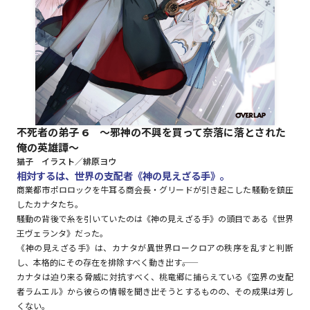
ロサージュノベルス
コミックガルド
不死者の弟子 6 ～邪神の不興を買って奈落に落とされた
俺の英雄譚～
コミッククリエ
猫子 イラスト／緋原ヨウ
相対するは、世界の支配者《神の見えざる手》。
商業都市ポロロックを牛耳る商会長・グリードが引き起こした騒動を鎮圧
したカナタたち。
騒動の背後で糸を引いていたのは《神の見えざる手》の頭目である《世界
リキューレ
王ヴェランタ》だった。
《神の見えざる手》は、カナタが異世界ロークロアの秩序を乱すと判断
し、本格的にその存在を排除すべく動き出す――。
カナタは迫り来る脅威に対抗すべく、桃竜郷に捕らえている《空界の支配
コミックパルフェ
者ラムエル》から彼らの情報を聞き出そうとするものの、その成果は芳し
くない。