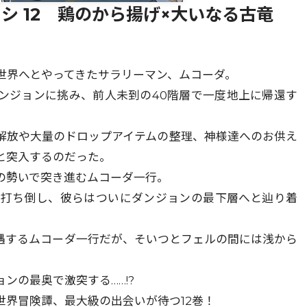
シ 12 鶏のから揚げ×大いなる古竜
世界へとやってきたサラリーマン、ムコーダ。
ンジョンに挑み、前人未到の40階層で一度地上に帰還す
解放や大量のドロップアイテムの整理、神様達へのお供え
と突入するのだった。
の勢いで突き進むムコーダ一行。
を打ち倒し、彼らはついにダンジョンの最下層へと辿り着
遇するムコーダ一行だが、そいつとフェルの間には浅から
ンの最奥で激突する……!?
世界冒険譚、最大級の出会いが待つ12巻！