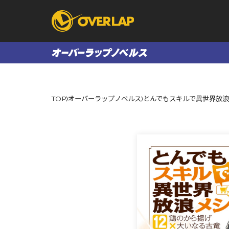
コミック
ライトノベ
TOP
オーバーラップノベルス
とんでもスキルで異世界放浪
コミックガルド
文庫
コミッククリエ
ノベルス
LiQulle
ノベルスf
ラブパルフェ
ロサージュノベル
オーバーラップ文庫
オーバ
コミッククリエ