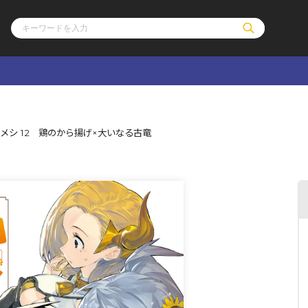
ル
その他
通販・NEW
メシ 12 鶏のから揚げ×大いなる古竜
コミックエッセイ
OVERLAP STOR
ポケットモンスター
オーバーラップ広
アニメ
ス
ゲーム
ーラップノベルス
オーバーラップノベルスf
ロサージュノ
リキューレ
コミックパルフェ