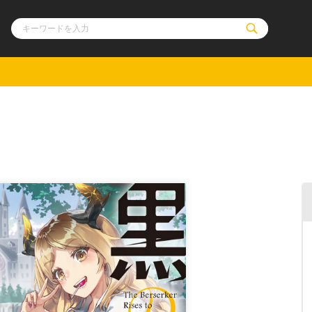
ル
その他
通販・NEW
コミックエッセイ
OVERLAP STOR
ポケットモンスター
オーバーラップ広
アニメ
ス
ゲーム
ーラップノベルス
オーバーラップノベルスf
ロサージュノ
リキューレ
コミックパルフェ