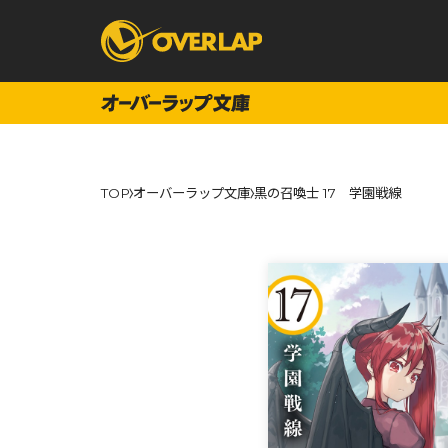
コミック
ライトノベ
TOP
オーバーラップ文庫
黒の召喚士 17 学園戦線
コミックガルド
文庫
コミッククリエ
ノベルス
LiQulle
ノベルスf
ラブパルフェ
ロサージュノベル
オーバーラップ文庫
オーバ
コミッククリエ