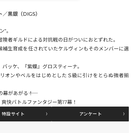
／黒銀（DIGS）
ン"。
冒険者ギルドによる対抗戦の日がついにおとずれた。
候補生育成を任されていたケルヴィンもそのメンバーに選
』バッケ、『紫蝶』グロスティーナ。
、リオンやベルをはじめとしたＳ級に引けをとらぬ強者揃
幕があがる――！
、爽快バトルファンタジー第17幕！
特設サイト
アンケート