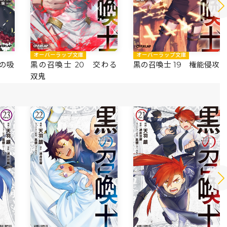
オーバーラップ文庫
オーバーラップ文庫
鉄の吸
黒の召喚士 20 交わる
黒の召喚士 19 権能侵攻
双鬼