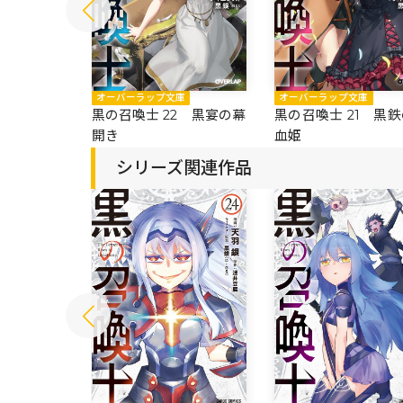
庫
オーバーラップ文庫
オーバーラップ文庫
3 贋物たる
黒の召喚士 22 黒宴の幕
黒の召喚士 21 黒
開き
血姫
シリーズ関連作品