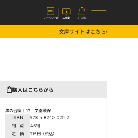
レーベル一覧
広報室
STORE
文庫サイトはこちら
S
企業
E
会社概要
報室
採用情報
アクセス
オーバーラップホールディングス
ベルス
コミックガルド
購入はこちらから
お問い合わせはこちら
黒の召喚士 17 学園戦線
ISBN
978-4-8240-0211-2
コミックエッセイ
判 型
A6判
定 価
715円（税込）