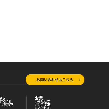
コミックガルド
コミックガルド
コ
黒の召喚士 20
黒の召喚士 19
黒
お問い合わせはこちら
WS
企業
STORE
会社概要
ップ広報室
採用情報
アクセス