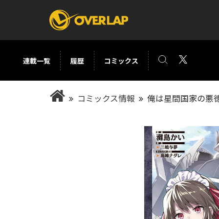
連載一覧
履歴
コミックス
コミック
ライトノベ
コミックス情報
俺は星間国家の悪徳
コミックガルド
文庫
コミッククリエ
ノベルス
LiQulle
ノベルスf
ラブパルフェ
ロサージュノベル
オーバーラップ文庫
オーバ
コミッククリエ