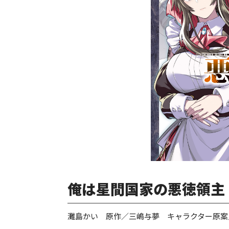
俺は星間国家の悪徳領主！
灘島かい 原作／三嶋与夢 キャラクター原案