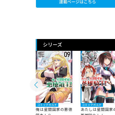
連載ページはこちら
シリーズ
ックガルド
コミックガルド
コミックガルド
星間国家の悪徳
俺は星間国家の悪徳
あたしは星間国家