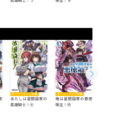
英雄騎士！ 3
領主！ 8
領主！ 7
オーバーラップ文庫
オーバーラップ文庫
オーバー
徳
あたしは星間国家の
俺は星間国家の悪徳
俺は星
英雄騎士！④
領主！⑩
領主！