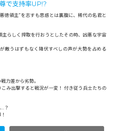
尊で支持率UP!?
“悪徳領主”を志すも思惑とは裏腹に、稀代の名君と
領主らしく搾取を行おうとしたその時、凶悪な宇宙
が敵うはずもなく降伏すべしの声が大勢を占める
い戦力差から劣勢。
りこみ出撃すると戦況が一変！ 付き従う兵士たちの
…？
譚！