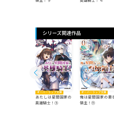
 10
領主！ 9
英雄騎士！ 4
シリーズ関連作品
バーラップ文庫
オーバーラップ文庫
オーバーラップ文庫
星間国家の悪徳
あたしは星間国家の
俺は星間国家の悪
！⑫
英雄騎士！⑤
領主！⑪