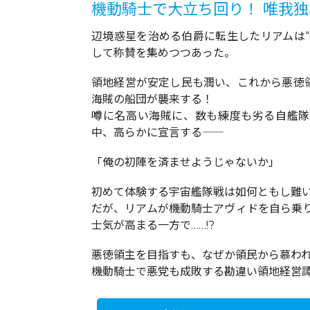
機動騎士で大立ち回り！ 唯我独
辺境惑星を治める伯爵に転生したリアムは
して称賛を集めつつあった。
領地経営が安定し民も潤い、これから悪徳
海賊の船団が襲来する！
噂に名高い海賊に、数も練度も劣る自艦隊
中、高らかに宣言する――
「俺の初陣を済ませようじゃないか」
初めて体験する宇宙艦隊戦は如何ともし難
だが、リアムが機動騎士アヴィドを自ら乗
士気が高まる一方で……!?
悪徳領主を目指すも、なぜか領民から慕われ
機動騎士で悪党も成敗する勘違い領地経営