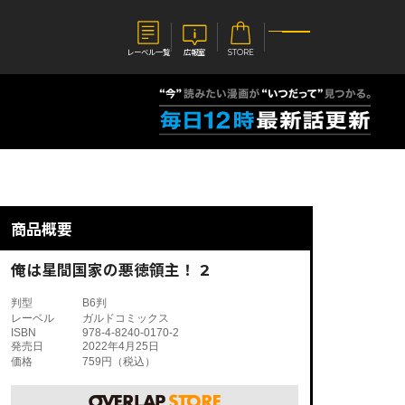
レーベル一覧
広報室
STORE
S
企業
E
会社概要
報室
採用情報
アクセス
商品概要
オーバーラップホールディングス
ベルス
コミックガルド
お問い合わせはこちら
俺は星間国家の悪徳領主！ 2
判型
B6判
レーベル
ガルドコミックス
ISBN
978-4-8240-0170-2
発売日
2022年4月25日
価格
759円（税込）
コミックエッセイ