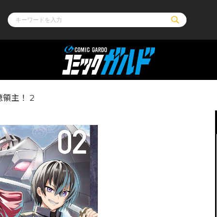
ル
その他
通販・NEW
領主！ 2
コミックエッセイ
OVERLAP STOR
ポケットモンスター
オーバーラップ広
アニメ
ス
ゲーム
ーラップノベルス
オーバーラップノベルスf
ロサージュノ
リキューレ
コミックパルフェ