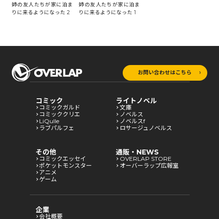
姉の友人たちが家に泊ま
姉の友人たちが家に泊ま
りに来るようになった 2
りに来るようになった 1
お問い合わせはこちら
コミック
ライトノベル
コミックガルド
文庫
コミッククリエ
ノベルス
LiQulle
ノベルスf
ラブパルフェ
ロサージュノベルス
その他
通販・NEWS
コミックエッセイ
OVERLAP STORE
ポケットモンスター
オーバーラップ広報室
アニメ
ゲーム
企業
会社概要