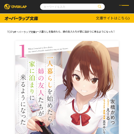
文庫サイトはこちら
コミック
ライトノベル
コミックガルド
文庫
一人暮らしを始めたら、姉の友人たちが家に泊まりに来るようになった 1
TOP
オーバーラップ文庫
コミッククリエ
ノベルス
LiQulle
ノベルスf
ラブパルフェ
ロサージュノベルス
その他
通販・NEWS
コミックエッセイ
OVERLAP STORE
ポケットモンスター
オーバーラップ広報室
アニメ
ゲーム
企業
会社概要
オーバーラップ文庫
採用情報
アクセス
オーバーラップホールディングス
お問い合わせはこちら
オーバーラップノベルス
オーバーラップノベルスf