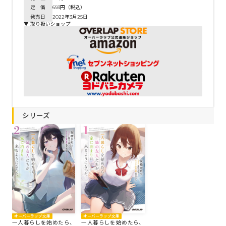
定 価
693円（税込）
発売日
2022年3月25日
▼ 取り扱いショップ
シリーズ
オーバーラップ文庫
オーバーラップ文庫
一人暮らしを始めたら、
一人暮らしを始めたら、