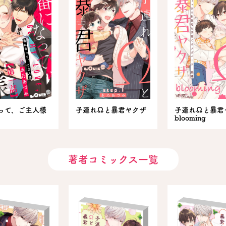
って、ご主人様
子連れΩと暴君ヤクザ
子連れΩと暴君
blooming
著者コミックス一覧