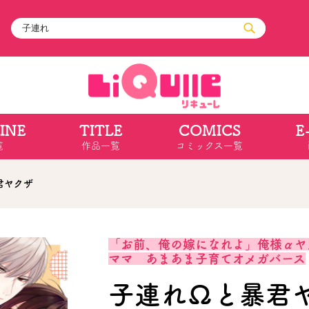
INE
TITLE
COMICS
E
ル
その他
通販・NEW
覧
作品一覧
コミックス一覧
コミックエッセイ
OVERLAP STOR
ポケットモンスター
オーバーラップ広
アニメ
ス
ゲーム
君ヤクザ
ーラップノベルス
オーバーラップノベルスf
ロサージュノ
「お前、俺の嫁になれよ」俺様αヤ
ママ あまあま子育てオメガバース
リキューレ
コミックパルフェ
子連れΩと暴君