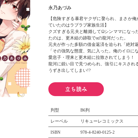
閉じる
永乃あづみ
【危険すぎる暴君ヤクザに娶られ、まさか俺が
ていたのはラブラブ家族生活】
クズすぎる元夫と離婚してΩシンママになっ
たのは、更木組の跡取でαの龍河だった。
元夫が作った多額の借金返済を迫られ「絶対
「その強気な態度、気に入った。俺のイロに
愛息子・理来と更木組に拉致されてしまう！
龍河に鋭い目で見つめられ、強引にキスされ
うずき出してしまい!?
立ち読み
判型
B6判
レーベル
リキューレコミックス
ISBN
978-4-8240-0125-2