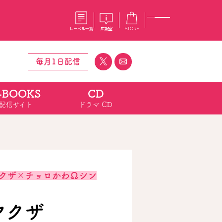
レーベル一覧
広報室
STORE
毎月1日配信
-BOOKS
CD
S
企業
配信サイト
ドラマ CD
E
会社概要
報室
採用情報
アクセス
オーバーラップホールディングス
ベルス
コミックガルド
お問い合わせはこちら
クザ×チョロかわΩシン
コミックエッセイ
ヤクザ