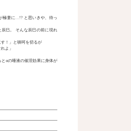
極妻に…!? と思いきや、待っ
た辰巳。 そんな辰巳の前に現れ
返す！」と啖呵を切るが
なれよ」
るとαの唾液の催淫効果に身体が