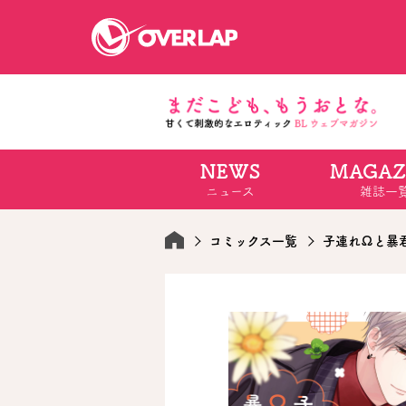
NEWS
MAGAZ
コミック
ライトノベ
ニュース
雑誌一
コミックガルド
文庫
コミッククリエ
ノベルス
LiQulle
ノベルスf
ラブパルフェ
ロサージュノベル
コミックス一覧
子連れΩと暴
オーバーラップ文庫
オーバ
コミッククリエ