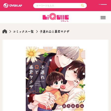
メ
ニ
コミック
ライトノベル
ュ
コミックガルド
文庫
コミッククリエ
ノベルス
ー
LiQulle
ノベルスf
コミックス一覧
子連れΩと暴君ヤクザ
ラブパルフェ
ロサージュノベルス
その他
通販・NEWS
コミックエッセイ
OVERLAP STORE
ポケットモンスター
オーバーラップ広報室
アニメ
ゲーム
企業
会社概要
オーバーラップ文庫
採用情報
アクセス
オーバーラップホールディングス
お問い合わせはこちら
オーバーラップノベルス
オーバーラップノベルスf