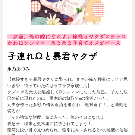
ロサージュノベルス
「お前、俺の嫁になれよ」俺様αヤクザ×チョロ
コミックガルド
かわΩシンママ あまあま子育てオメガバース
子連れΩと暴君ヤクザ
永乃あづみ
コミッククリエ
【危険すぎる暴君ヤクザに娶られ、まさか俺が極妻に…!? と思
いきや、待っていたのはラブラブ家族生活】
クズすぎる元夫と離婚してΩシンママになった辰巳。 そんな辰
リキューレ
巳の前に現れたのは、更木組の跡取でαの龍河だった。
元夫が作った多額の借金返済を迫られ「絶対返す！」と啖呵を
切るが
「その強気な態度、気に入った。俺のイロになれよ」
愛息子・理来と更木組に拉致されてしまう！
コミックパルフェ
龍河に鋭い目で見つめられ、強引にキスされるとαの唾液の催淫