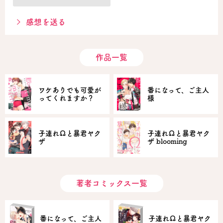
感想を送る
作品一覧
ワケありでも可愛が
番になって、ご主人
ってくれますか？
様
子連れΩと暴君ヤク
子連れΩと暴君ヤク
ザ
ザ blooming
著者コミックス一覧
番になって、ご主人
子連れΩと暴君ヤク