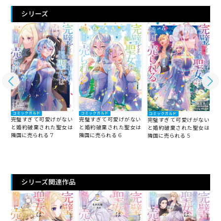
シリーズ
コミックガルド
コミックガルド
コミックガルド
い
完璧すぎて可愛げがない
完璧すぎて可愛げがない
完璧すぎて可愛げがない
は
と婚約破棄された聖女は
と婚約破棄された聖女は
と婚約破棄された聖女は
隣国に売られる 7
隣国に売られる 6
隣
隣国に売られる 5
シリーズ関連作品