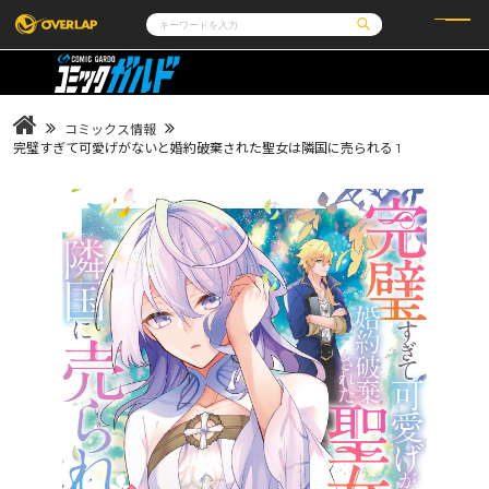
コミック
ライトノベル
コミックガルド
文庫
コミッククリエ
ノベルス
コミックス情報
LiQulle
ノベルスf
ラブパルフェ
ロサージュノベルス
完璧すぎて可愛げがないと婚約破棄された聖女は隣国に売られる 1
その他
通販・NEWS
コミックエッセイ
OVERLAP STORE
ポケットモンスター
オーバーラップ広報室
アニメ
ゲーム
企業
会社概要
オーバーラップ文庫
採用情報
アクセス
オーバーラップホールディングス
お問い合わせはこちら
オーバーラップノベルス
オーバーラップノベルスf