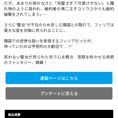
だが、あまりの隙のなさに「完璧すぎて可愛げがない」と腫
れ物のように扱われ、婚約者の第二王子ユリウスからも婚約
破棄をされてしまう――。
コミックエッセイ
さらに“聖女”が不在のため苦しむ隣国との取引で、フィリアは
閉じる
莫大な金を対価に売られることに。
隣国での悲惨な扱いを覚悟するフィリアだったが、
待っていたのは予想外の大歓迎で……!?
笑わない聖女が売られた先で心を開き、笑顔を咲かせる奇跡
のファンタジー、開幕！
連載ページはこちら
アンケートに答える
商品概要