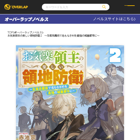
ノベルスサイトはこちら
コミック
ライトノベル
コミックガルド
文庫
TOP
オーバーラップノベルス
コミッククリエ
ノベルス
お気楽領主の楽しい領地防衛 2 ～生産系魔術で名もなき村を最強の城塞都市に～
LiQulle
ノベルスf
ラブパルフェ
ロサージュノベルス
その他
通販・NEWS
コミックエッセイ
OVERLAP STORE
ポケットモンスター
オーバーラップ広報室
アニメ
ゲーム
企業
会社概要
オーバーラップ文庫
採用情報
アクセス
オーバーラップホールディングス
お問い合わせはこちら
オーバーラップノベルス
オーバーラップノベルスf