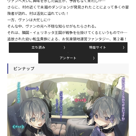
ヴァンへ大いに興味を示した国王が、予告もなく来村し――!?
さらに、村の近くで未踏のダンジョンが発見されたことによって多くの冒
険者が訪れ、村は活気に溢れていた！
コミックエッセイ
一方、ヴァンは大忙しに!?
そんな中、ヴァンの元へ不穏な知らせがもたらされる。
閉じる
それは、隣国・イェリネッタ王国が戦争を仕掛けてくるというもので――!?
追放された幼い転生貴族による、お気楽領地運営ファンタジー、第２幕！
立ち読み
特設サイト
アンケート
ピンナップ