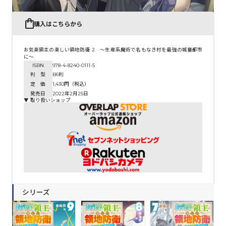
購入はこちらから
お気楽領主の楽しい領地防衛 2 ～生産系魔術で名もなき村を最強の城塞都市
に～
ISBN
978-4-8240-0111-5
判 型
B6判
定 価
1,430円（税込）
発売日
2022年2月25日
▼ 取り扱いショップ
シリーズ