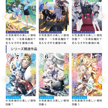
オ
オーバーラップノベルス
オーバーラップノベルス
オーバーラップノベルス
お
地
お気楽領主の楽しい領地
お気楽領主の楽しい領地
お気楽領主の楽しい領地
防
術で
防衛 9 ～生産系魔術で
防衛 8 ～生産系魔術で
防衛 7 ～生産系魔術で
名
塞
名もなき村を最強の城塞
名もなき村を最強の城塞
名もなき村を最強の城塞
都
都市に～
都市に～
都市に～
シリーズ関連作品
コミックガルド
コミックガルド
コミックガルド
コ
地
お気楽領主の楽しい領地
お気楽領主の楽しい領地
お気楽領主の楽しい領地
お
防衛 7
防衛 6
防衛 5
防