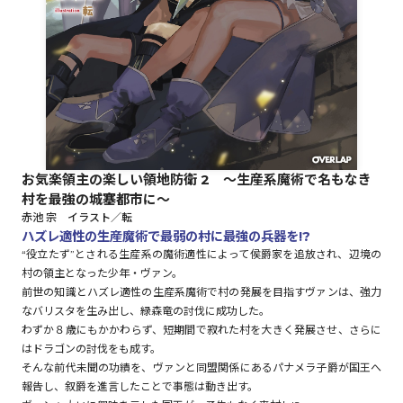
ロサージュノベルス
コミックガルド
お気楽領主の楽しい領地防衛 2 ～生産系魔術で名もなき
村を最強の城塞都市に～
コミッククリエ
赤池 宗 イラスト／転
ハズレ適性の生産魔術で最弱の村に最強の兵器を!?
“役立たず”とされる生産系の魔術適性によって侯爵家を追放され、辺境の
村の領主となった少年・ヴァン。
リキューレ
前世の知識とハズレ適性の生産系魔術で村の発展を目指すヴァンは、強力
なバリスタを生み出し、緑森竜の討伐に成功した。
わずか８歳にもかかわらず、短期間で寂れた村を大きく発展させ、さらに
はドラゴンの討伐をも成す。
そんな前代未聞の功績を、ヴァンと同盟関係にあるパナメラ子爵が国王へ
コミックパルフェ
報告し、叙爵を進言したことで事態は動き出す。