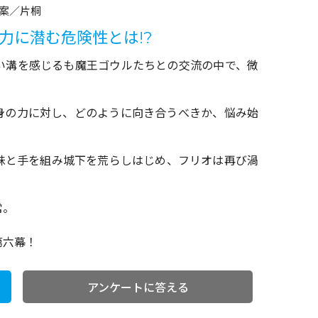
案／片桐
力に潜む危険性とは!?
い溝を感じるも魔王ゴウルたちとの交流の中で、微
身の力に対し、どのように向き合うべきか、悩み始
妹と手を組み城下を荒らしはじめ、フリオは再び渦
常。
第六幕！
アンケートに答える