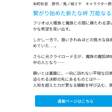
糸町秋音 原作／鬼ノ城ミヤ キャラクター原
繋がり始めた新たな絆 万能なる
フリオは人種族と魔族との間に横たわる深
かな希望を見い出す。
しかし一方で、扱いきれぬほどの強大な自
めていた……。
さらに元クライロード王が、魔族の魔狐姉
中の人となり――
願いとは裏腹に、一向に訪れない平穏な日
迫られる決断の先にあるものとは――!?
人知を超えた力が更なる騒動を呼び込む、
連載ページはこちら