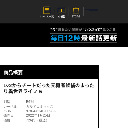
レーベル一覧
広報室
STORE
S
企業
E
会社概要
報室
採用情報
アクセス
商品概要
オーバーラップホールディングス
ベルス
コミックガルド
お問い合わせはこちら
Lv2からチートだった元勇者候補のまった
り異世界ライフ 6
判型
B6判
レーベル
ガルドコミックス
ISBN
978-4-8240-0098-9
コミックエッセイ
発売日
2022年1月25日
価格
726円（税込）