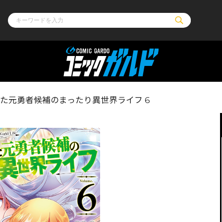
ル
その他
通販・NEW
った元勇者候補のまったり異世界ライフ 6
コミックエッセイ
OVERLAP STOR
ポケットモンスター
オーバーラップ広
アニメ
ス
ゲーム
ーラップノベルス
オーバーラップノベルスf
ロサージュノ
リキューレ
コミックパルフェ