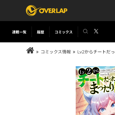
連載一覧
履歴
コミックス
コミック
ライトノベ
コミックス情報
Lv2からチートだ
コミックガルド
文庫
コミッククリエ
ノベルス
LiQulle
ノベルスf
ラブパルフェ
ロサージュノベル
オーバーラップ文庫
オーバ
コミッククリエ