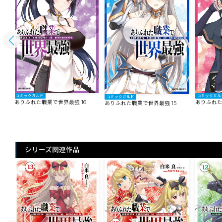
コミックガルド
コミックガル
コミックガルド
ありふれた職業で世界最強 16
ありふれた
ありふれた職業で世界最強 15
シリーズ関連作品