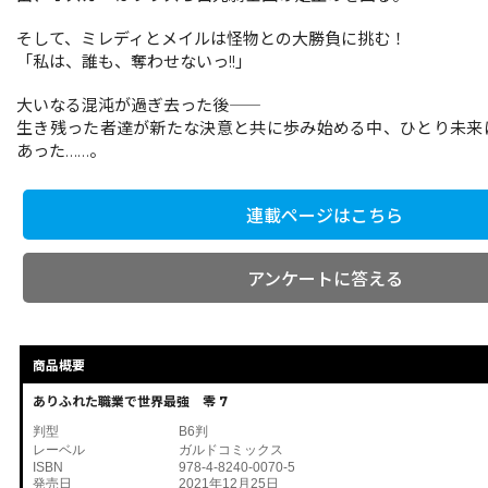
そして、ミレディとメイルは怪物との大勝負に挑む！
「私は、誰も、奪わせないっ!!」
大いなる混沌が過ぎ去った後――
生き残った者達が新たな決意と共に歩み始める中、ひとり未来
あった……。
連載ページはこちら
アンケートに答える
商品概要
ありふれた職業で世界最強 零 7
判型
B6判
レーベル
ガルドコミックス
ISBN
978-4-8240-0070-5
発売日
2021年12月25日