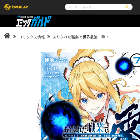
コミック
ライトノベル
コミックガルド
文庫
コミッククリエ
ノベルス
コミックス情報
ありふれた職業で世界最強 零 7
LiQulle
ノベルスf
ラブパルフェ
ロサージュノベルス
その他
通販・NEWS
コミックエッセイ
OVERLAP STORE
ポケットモンスター
オーバーラップ広報室
アニメ
ゲーム
企業
会社概要
オーバーラップ文庫
オーバーラップノベルス
採用情報
アクセス
オーバーラップホールディングス
お問い合わ
オーバーラップノベルスf
ロサージュノベルス
コミックガルド
コミッククリエ