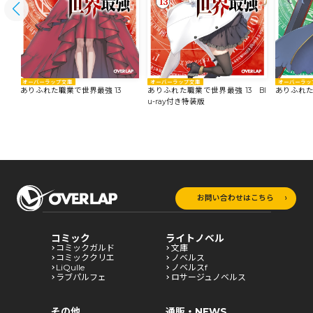
オーバーラップ文庫
オーバーラップ文庫
オーバーラッ
ありふれた職業で世界最強 13
ありふれた職業で世界最強 13 Bl
ありふれた
u-ray付き特装版
お問い合わせはこちら
コミック
ライトノベル
コミックガルド
文庫
コミッククリエ
ノベルス
LiQulle
ノベルスf
ラブパルフェ
ロサージュノベルス
その他
通販・NEWS