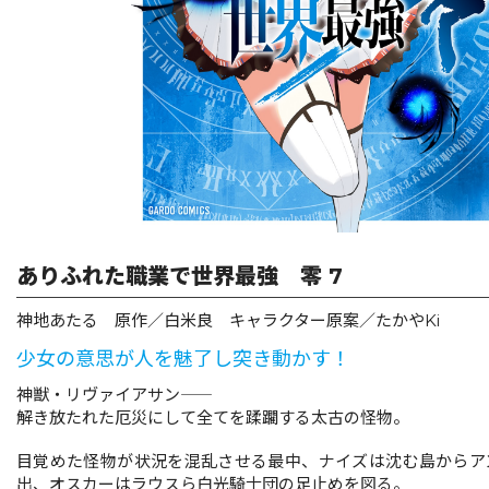
リキューレ
コミックパルフェ
コミックエッセイ
閉じる
ありふれた職業で世界最強 零 7
神地あたる 原作／白米良 キャラクター原案／たかやKi
少女の意思が人を魅了し突き動かす！
神獣・リヴァイアサン――
解き放たれた厄災にして全てを蹂躙する太古の怪物。
目覚めた怪物が状況を混乱させる最中、ナイズは沈む島からア
出、オスカーはラウスら白光騎士団の足止めを図る。