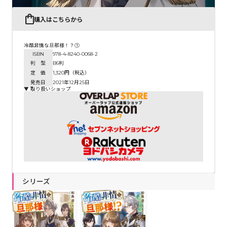
購入はこちらから
冷酷非情な旦那様！？①
ISBN
978-4-8240-0068-2
判 型
B6判
定 価
1,320円（税込）
発売日
2021年12月25日
▼ 取り扱いショップ
シリーズ