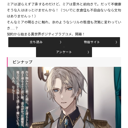
ミアは逆らえず了承するのだけど、ミアは意外と前向きで。だって――不健康
そうな人はほっとけませんから！（ついでに衣食住も不自由ないなら文句
はありませんっ！）
コミックエッセイ
そんなミアの明るさに触れ、氷のようなシリルの態度も次第に変わってい
き……？
閉じる
契約から始まる異世界ポジティブラブコメ、開幕！
立ち読み
特設サイト
アンケート
ピンナップ