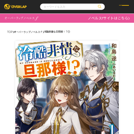
ノベルスfサイトはこちら
コミック
ライトノベル
コミックガルド
文庫
冷酷非情な旦那様！？①
TOP
オーバーラップノベルスｆ
コミッククリエ
ノベルス
LiQulle
ノベルスf
ラブパルフェ
ロサージュノベルス
その他
通販・NEWS
コミックエッセイ
OVERLAP STORE
ポケットモンスター
オーバーラップ広報室
アニメ
ゲーム
企業
会社概要
オーバーラップ文庫
採用情報
アクセス
オーバーラップホールディングス
お問い合わせはこちら
オーバーラップノベルス
オーバーラップノベルスf