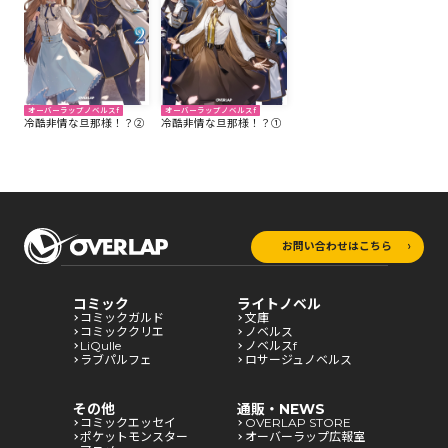
オーバーラップノベルスf
オーバーラップノベルスf
冷酷非情な旦那様！？②
冷酷非情な旦那様！？①
お問い合わせはこちら
コミック
ライトノベル
コミックガルド
文庫
コミッククリエ
ノベルス
LiQulle
ノベルスf
ラブパルフェ
ロサージュノベルス
その他
通販・NEWS
コミックエッセイ
OVERLAP STORE
ポケットモンスター
オーバーラップ広報室