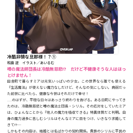
ロサージュノベルス
コミックガルド
冷酷非情な旦那様！？①
和島 逆 イラスト／あいるむ
コミッククリエ
噂の魔法師団長は冷酷無慈悲!? だけど――不健康そうな人はほっ
とけません！
田舎町で暮らすミアは元気いっぱいの少女。この世界なら誰でも使える
『生活魔法』が使えない魔力なしだけど、そんなの気にしない。病弱だっ
た前世に比べたら、健康な今世はそれだけで幸せ！
リキューレ
……のはずが、平穏な日々はあっさり終わりを告げる。ある日町にやってき
たのは、冷酷無慈悲と噂の魔法士団長・シリル。その応対をしていたミア
は、ひょんなことから『他人の魔力を吸収できる』特異体質だと判明。自
身の魔力過多に苦しむシリルはそんなミアに目をつけ、いきなり求婚して
コミックパルフェ
きて――!?
しかもその内容は、結婚とは名ばかりの契約関係。貴族のシリルに平民の