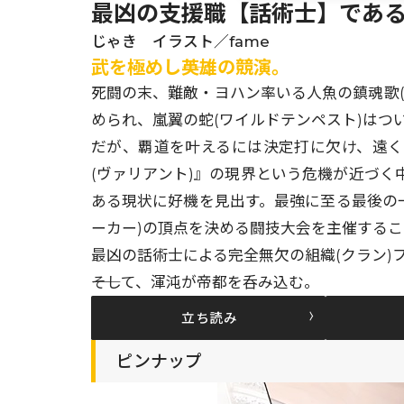
最凶の支援職【話術士】である
じゃき イラスト／fame
武を極めし――英雄の競演。
死闘の末、難敵・ヨハン率いる人魚の鎮魂歌
められ、嵐翼の蛇(ワイルドテンペスト)はつ
だが、覇道を叶えるには決定打に欠け、遠
(ヴァリアント)』の現界という危機が近づ
ある現状に好機を見出す。最強に至る最後の一手
ーカー)の頂点を決める闘技大会を主催するこ
最凶の話術士による完全無欠の組織(クラン)
――そして、渾沌が帝都を呑み込む。
立ち読み
ピンナップ