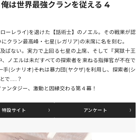
俺は世界最強クランを従える 4
(ローレライ)を退けた【話術士】のノエル。その戦果が認
いにクラン最高峰・七星(レガリア)の末席に名を刻む。
く及ばない。実力で上回る七星の上席、そして『冥獄十王
く中、ノエルは未だすべての探索者を束ねる指揮官が不在で
(シナリオ)――それは暴力団(ヤクザ)を利用し、探索者(シ
とで……？
ファンタジー、激動と因縁交わる第４幕！
特設サイト
アンケート