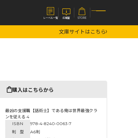
レーベル一覧
広報室
STORE
文庫サイトはこちら
S
企業
E
会社概要
報室
採用情報
アクセス
オーバーラップホールディングス
ベルス
コミックガルド
購入はこちらから
お問い合わせはこちら
最凶の支援職【話術士】である俺は世界最強クラ
ンを従える 4
ISBN
978-4-8240-0063-7
コミックエッセイ
判 型
A6判