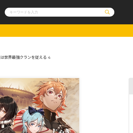
ル
その他
通販・NEW
は世界最強クランを従える 4
コミックエッセイ
OVERLAP STOR
ポケットモンスター
オーバーラップ広
アニメ
ス
ゲーム
ーラップノベルス
オーバーラップノベルスf
ロサージュノ
リキューレ
コミックパルフェ