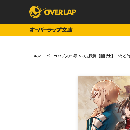
コミック
ライトノベ
TOP
オーバーラップ文庫
最凶の支援職【話術士】である俺
コミックガルド
文庫
コミッククリエ
ノベルス
LiQulle
ノベルスf
ラブパルフェ
ロサージュノベル
オーバーラップ文庫
オーバ
コミッククリエ