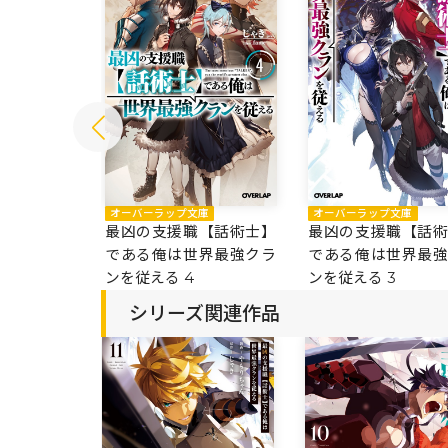
庫
オーバーラップ文庫
オーバーラップ文庫
【話術士】
最凶の支援職【話術士】
最凶の支援職【話
界最強クラ
である俺は世界最強クラ
である俺は世界最
ンを従える 4
ンを従える 3
シリーズ関連作品