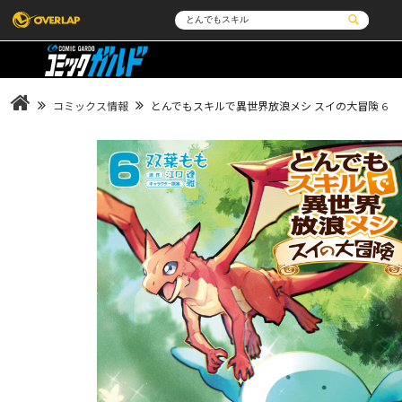
コミック
ライトノベル
コミックガルド
文庫
コミッククリエ
ノベルス
コミックス情報
とんでもスキルで異世界放浪メシ スイの大冒険 6
LiQulle
ノベルスf
ラブパルフェ
ロサージュノベルス
その他
通販・NEWS
コミックエッセイ
OVERLAP STORE
ポケットモンスター
オーバーラップ広報室
アニメ
ゲーム
企業
会社概要
オーバーラップ文庫
オーバーラップノベルス
採用情報
アクセス
オーバーラップホールディングス
お問い合わせは
オーバーラップノベルスf
ロサージュノベルス
コミックガルド
コミッククリエ