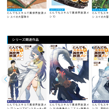
コミックガルド
コミックガルド
コミックガルド
とんでもスキルで異世界放浪メ
浪メ
とんでもスキルで異世界放浪メ
とんでもスキ
シ 10
シ スイの大冒険 8
シ スイの大冒
シリーズ関連作品
オーバーラップノ
オーバーラップノベルス
オーバーラップノベルス
とんでもスキ
浪メ
とんでもスキルで異世界放浪メ
とんでもスキルで異世界放浪メ
シ 15 貝柱
シ 17 シャリアピンステーキ×孤
シ 16 白身魚のムニエル×海竜の