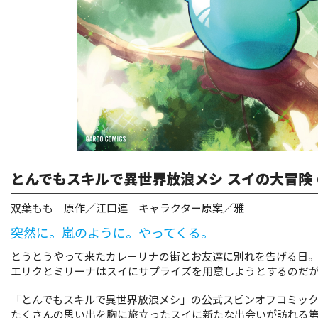
リキューレ
コミックパルフェ
コミックエッセイ
閉じる
とんでもスキルで異世界放浪メシ スイの大冒険 
双葉もも 原作／江口連 キャラクター原案／雅
突然に。嵐のように。やってくる。
とうとうやって来たカレーリナの街とお友達に別れを告げる日
エリクとミリーナはスイにサプライズを用意しようとするのだが
「とんでもスキルで異世界放浪メシ」の公式スピンオフコミッ
たくさんの思い出を胸に旅立ったスイに新たな出会いが訪れる第