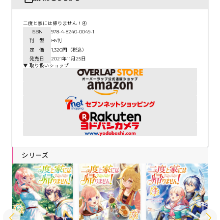
二度と家には帰りません！④
ISBN
978-4-8240-0049-1
判 型
B6判
定 価
1,320円（税込）
発売日
2021年11月25日
▼ 取り扱いショップ
シリーズ