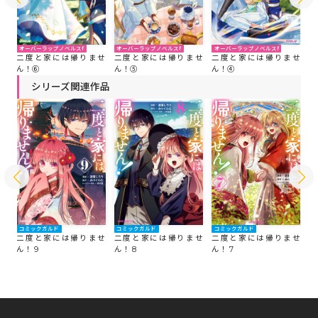
オーバーラップノベルスf
オーバーラップノベルスf
オーバーラップノベルスf
オ
せ
二度と家には帰りませ
二度と家には帰りませ
二度と家には帰りませ
二
ん！⑥
ん！⑤
ん！④
ん
シリーズ関連作品
コミックガルド
コミックガルド
コミックガルド
コ
せ
二度と家には帰りませ
二度と家には帰りませ
二度と家には帰りませ
二
ん！ 9
ん！ 8
ん！ 7
ん