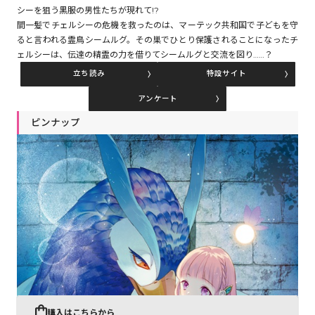
シーを狙う黒服の男性たちが現れて!?
間一髪でチェルシーの危機を救ったのは、マーテック共和国で子どもを守
ると言われる霊鳥シームルグ。その巣でひとり保護されることになったチ
コミックエッセイ
ェルシーは、伝達の精霊の力を借りてシームルグと交流を図り……？
閉じる
立ち読み
特設サイト
アンケート
ピンナップ
購入はこちらから