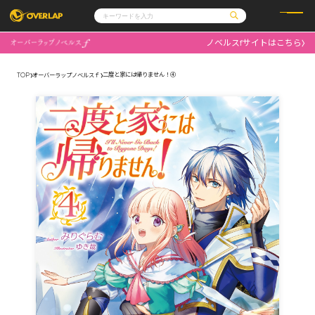
ノベルスfサイトはこちら
コミック
ライトノベル
コミックガルド
文庫
二度と家には帰りません！④
TOP
オーバーラップノベルスｆ
コミッククリエ
ノベルス
LiQulle
ノベルスf
ラブパルフェ
ロサージュノベルス
その他
通販・NEWS
コミックエッセイ
OVERLAP STORE
ポケットモンスター
オーバーラップ広報室
アニメ
ゲーム
企業
会社概要
オーバーラップ文庫
採用情報
アクセス
オーバーラップホールディングス
お問い合わせはこちら
オーバーラップノベルス
オーバーラップノベルスf