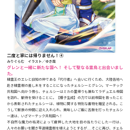
ロサージュノベルス
コミックガルド
二度と家には帰りません！④
みりぐらむ イラスト／ゆき哉
コミッククリエ
グレンと一緒に新たな国へ！ そして聖なる霊鳥と出会いまし
た。
精霊王のエレと旧知の仲である『代行者』へ会いに行くため、大陸各地へ
赴き精霊樹の差し木をすることになったチェルシーとグレン。マーテック
共和国へ向かう傍ら、チェルシーはミカの里帰りも兼ねてラデュエル帝国
リキューレ
を訪れ、歓待を受けることに。【種子生成】の力で以前帝国を救ったこと
から表彰されたチェルシーは、植物に関する特別な書物を贈呈される。こ
うして獣族の仲間に迎え入れられ、美味しいご飯に舌鼓を打ったチェルシ
ー達は、いざマーテック共和国へ！
コミックパルフェ
不自然な魔力の枯渇によって疲弊した大地を目の当たりにした一行は、
人々のお願いを聞き早速精霊樹を植えようとするが……そこに再び、チェル