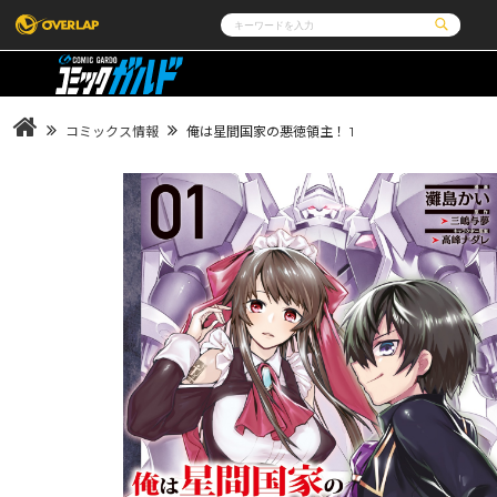
コミック
ライトノベル
コミックガルド
文庫
コミッククリエ
ノベルス
コミックス情報
俺は星間国家の悪徳領主！ 1
LiQulle
ノベルスf
ラブパルフェ
ロサージュノベルス
その他
通販・NEWS
コミックエッセイ
OVERLAP STORE
ポケットモンスター
オーバーラップ広報室
アニメ
ゲーム
企業
会社概要
オーバーラップ文庫
オーバーラップノベルス
採用情報
アクセス
オーバーラップホールディングス
お問い合わせは
オーバーラップノベルスf
ロサージュノベルス
コミックガルド
コミッククリエ