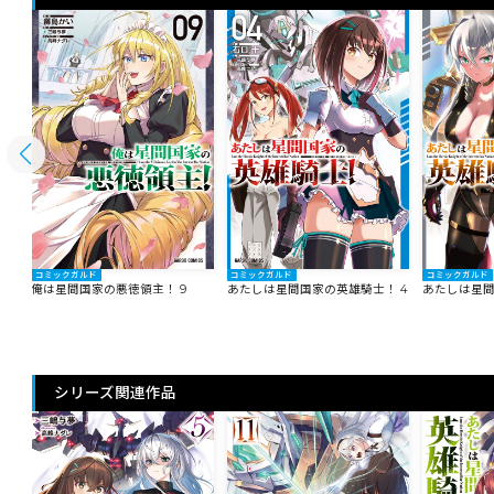
コミックガルド
コミックガルド
コミックガルド
俺は星間国家の悪徳領主！ 9
あたしは星間国家の英雄騎士！ 4
あたしは星間
シリーズ関連作品