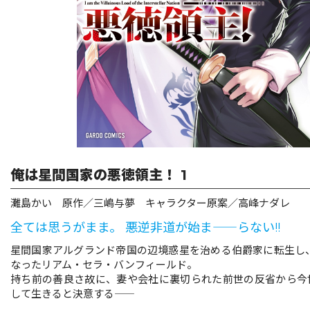
リキューレ
コミックパルフェ
コミックエッセイ
閉じる
俺は星間国家の悪徳領主！ 1
灘島かい 原作／三嶋与夢 キャラクター原案／高峰ナダレ
全ては思うがまま。 悪逆非道が始ま――らない!!
星間国家アルグランド帝国の辺境惑星を治める伯爵家に転生し
なったリアム・セラ・バンフィールド。
持ち前の善良さ故に、妻や会社に裏切られた前世の反省から今世
して生きると決意する――