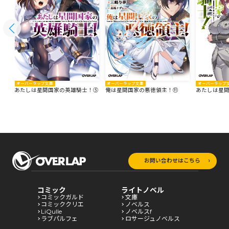
オーバーラップ文庫
オーバーラップ文庫
オーバーラップ
あたしは星間国家の英雄騎士！⑤
俺は星間国家の悪徳領主！⑪
あたしは星
お問い合わせはこちら
コミック
ライトノベル
コミックガルド
文庫
コミッククリエ
ノベルス
LiQulle
ノベルスf
ラブパルフェ
ロサージュノベルス