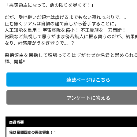
「悪徳領主になって、悪の限りを尽くす！」
だが、受け継いだ領地は虐げるまでもない寂れっぷりで……
止む無くリアムは自領の建て直しから着手することに。
人工知能を重用！ 宇宙艦隊を縮小！ 不正貴族を一刀両断！
常識など無視して思うがまま傍若無人に振る舞うのだが、結果
なり、好感度がうなぎ登りで……!?
悪徳領主を目指して頑張ってるはずがなぜか名君と崇められ
譚、開幕!!
連載ページはこちら
アンケートに答える
商品概要
俺は星間国家の悪徳領主！ 1