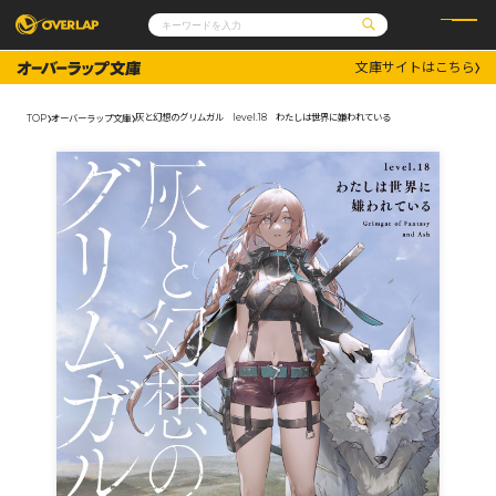
文庫サイトはこちら
コミック
ライトノベル
コミックガルド
文庫
灰と幻想のグリムガル level.18 わたしは世界に嫌われている
TOP
オーバーラップ文庫
コミッククリエ
ノベルス
LiQulle
ノベルスf
ラブパルフェ
ロサージュノベルス
その他
通販・NEWS
コミックエッセイ
OVERLAP STORE
ポケットモンスター
オーバーラップ広報室
アニメ
ゲーム
企業
会社概要
オーバーラップ文庫
採用情報
アクセス
オーバーラップホールディングス
お問い合わせはこちら
オーバーラップノベルス
オーバーラップノベルスf