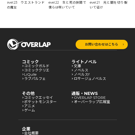
まれ
evel.23 ウエストランド
evel.22 生と死の狭間で
evel.21 光と闇を切り裂
e
の魔女
僕らは咲いていて
いて征け
時
お問い合わせはこちら
コミック
ライトノベル
コミックガルド
文庫
コミッククリエ
ノベルス
LiQulle
ノベルスf
ラブパルフェ
ロサージュノベルス
その他
通販・NEWS
コミックエッセイ
OVERLAP STORE
ポケットモンスター
オーバーラップ広報室
アニメ
ゲーム
企業
会社概要