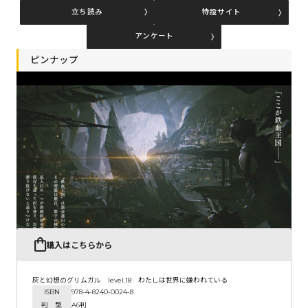
立ち読み
特設サイト
アンケート
コミックエッセイ
ピンナップ
閉じる
購入はこちらから
灰と幻想のグリムガル level.18 わたしは世界に嫌われている
ISBN
978-4-8240-0024-8
判 型
A6判