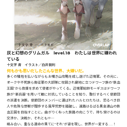
ロサージュノベルス
コミックガルド
灰と幻想のグリムガル level.18 わたしは世界に嫌われ
ている
コミッククリエ
十文字 青 イラスト／白井鋭利
何もかも思いだした――こんな世界、大嫌いだ。
多くの犠牲を払いながらもお嘆き山攻略を成し遂げた辺境軍。その元に、
オークや不死族ら南征軍の大部隊に攻囲され窮地に立つドワーフ族の“鉄血
王国”から救援を求めて使者がやってくる。辺境軍総帥モーギスはドワーフ
リキューレ
族が“新兵器”を用いて敵に対抗していることを知り、取引するべく使節団
の派遣を決断。使節団のメンバーに選ばれたハルヒロたちは、恐るべき巨
人や危険な野獣が闊歩する風早荒野を踏破し、遠路はるばる黒金連山の鉄
血王国を目指すことに。曲がりくねった旅路の向こうで、待ち受けるのは
交渉か、決戦か、それとも――!?
コミックパルフェ
絡み合い、重なる運命の果てに“それ”が姿を現し、世界が一変する……！