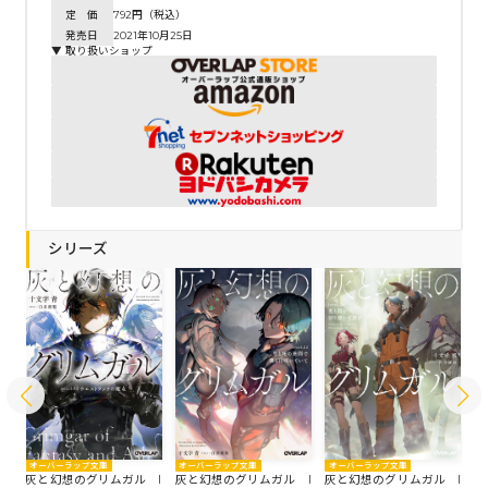
定 価
792円（税込）
発売日
2021年10月25日
▼ 取り扱いショップ
シリーズ
オーバーラップ文庫
オーバーラップ文庫
オーバーラップ文庫
オ
 l
灰と幻想のグリムガル l
灰と幻想のグリムガル l
灰と幻想のグリムガル l
灰