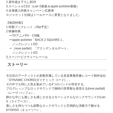
2.原作描き下ろしBOX
3.スペシャルCD2（Liar-S新曲＆apple-polisher新曲）
4.全巻購入特典キャンペーン応募券
※ジャケット仕様はトールケースに変更となりました。
【毎回特典】
1.特製ブックレット（36p予定）
2.映像特典
ーTVアニメPV・CM集
ーapple-polisher「BACK 2 SQUARE 1」
ノンクレジットED
ー［reve parfait］「アクシデンタルデート」
ノンクレジットED
3.スーパーピクチャーレーベル
ストーリー
今注目のアーティストが多数所属している音楽事務所兼レコード制作会社
「DYNAMIC CHORD(ダイナミック コード) 」。
その中でも特に人気を集めている4つのバンドが存在する。
プログレッシブなロックサウンドで独特の世界観を表現する[reve parfait]
（レーヴ パッフェ）。
静かな中にも激しさを感じさせるエモーショナルなロックサウンドのLiar-
S（ライアーズ）。
激しさを持ちつつも妖艶なロックサウンドと圧倒的な演奏力で魅せる
KYOHSO（キョーソー）。