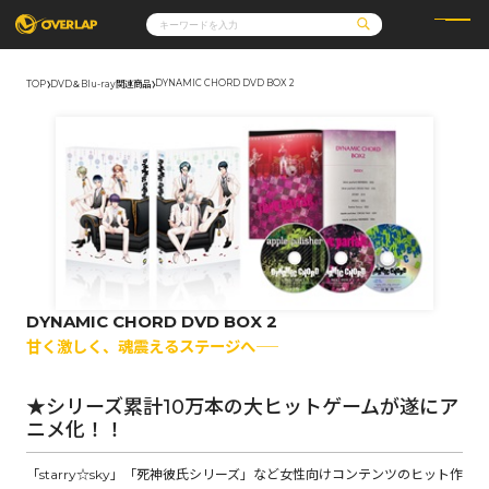
DYNAMIC CHORD DVD BOX 2
TOP
DVD＆Blu-ray関連商品
コミック
ライトノベル
コミックガルド
文庫
コミッククリエ
ノベルス
LiQulle
ノベルスf
ラブパルフェ
ロサージュノベルス
その他
通販・NEWS
コミックエッセイ
OVERLAP STORE
ポケットモンスター
オーバーラップ広報室
アニメ
ゲーム
企業
会社概要
オーバーラップ文庫
採用情報
アクセス
オーバーラップホールディングス
お問い合わせはこちら
DYNAMIC CHORD DVD BOX 2
オーバーラップノベルス
甘く激しく、魂震えるステージへ―――
★シリーズ累計10万本の大ヒットゲームが遂にア
ニメ化！！
オーバーラップノベルスf
「starry☆sky」「死神彼氏シリーズ」など女性向けコンテンツのヒット作