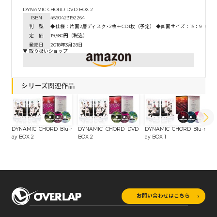
DYNAMIC CHORD DVD BOX 2
ISBN
4560423192264
判 型
◆仕様：片面2層ディスク×2枚＋CD1枚（予定） ◆画面サイズ：16：9（1080p 
定 価
19,580円（税込）
発売日
2018年3月28日
▼ 取り扱いショップ
シリーズ関連作品
DYNAMIC CHORD Blu-r
DYNAMIC CHORD DVD
DYNAMIC CHORD Blu-r
D
ay BOX 2
BOX 2
ay BOX 1
BO
お問い合わせはこちら