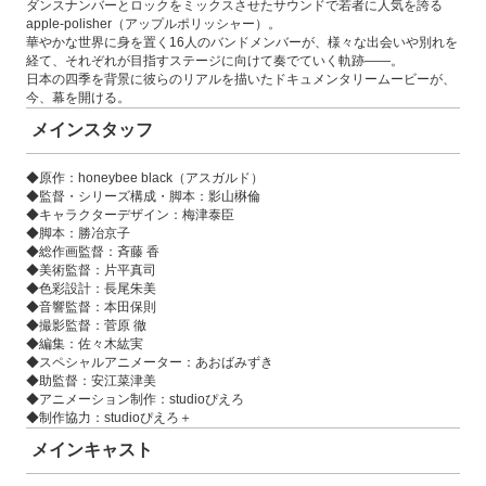
ダンスナンバーとロックをミックスさせたサウンドで若者に人気を誇る
apple-polisher（アップルポリッシャー）。
華やかな世界に身を置く16人のバンドメンバーが、様々な出会いや別れを
経て、それぞれが目指すステージに向けて奏でていく軌跡――。
日本の四季を背景に彼らのリアルを描いたドキュメンタリームービーが、
今、幕を開ける。
メインスタッフ
◆原作：honeybee black（アスガルド）
◆監督・シリーズ構成・脚本：影山楙倫
◆キャラクターデザイン：梅津泰臣
◆脚本：勝冶京子
◆総作画監督：斉藤 香
◆美術監督：片平真司
◆色彩設計：長尾朱美
◆音響監督：本田保則
◆撮影監督：菅原 徹
◆編集：佐々木紘実
◆スペシャルアニメーター：あおばみずき
◆助監督：安江菜津美
◆アニメーション制作：studioぴえろ
◆制作協力：studioぴえろ＋
メインキャスト