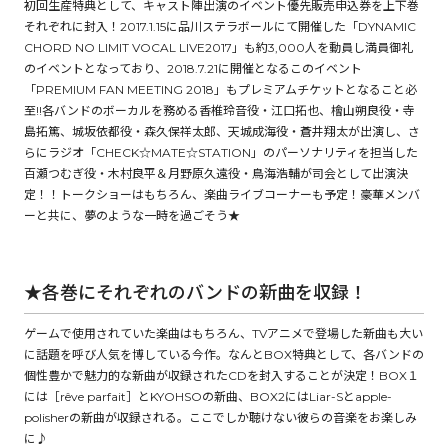
初回生産特典として、キャスト陣出演のイベント優先販売申込券を上下巻
それぞれに封入！2017.1.15に品川ステラボールにて開催した「DYNAMIC
CHORD NO LIMIT VOCAL LIVE2017」も約3,000人を動員し満員御礼
コミックエッセイ
のイベントとなっており、2018.7.21に開催となるこのイベント
「PREMIUM FAN MEETING 2018」もプレミアムチケットとなること必
閉じる
至!!各バンドのボーカルを務める香椎玲音役・江口拓也、檜山朔良役・寺
島拓篤、城坂依都役・森久保祥太郎、天城成海役・蒼井翔太が出演し、さ
らにラジオ「CHECK☆MATE☆STATION」のパーソナリティを担当した
百瀬つむぎ役・木村良平＆月野原久遠役・鳥海浩輔が司会として出演決
定！！トークショーはもちろん、楽曲ライブコーナーも予定！豪華メンバ
ーと共に、夢のような一時を過ごそう★
★各巻にそれぞれのバンドの新曲を収録！
ゲームで使用されていた楽曲はもちろん、TVアニメで登場した新曲も大い
に話題を呼び人気を博している今作。なんとBOX特典として、各バンドの
個性豊かで魅力的な新曲が収録されたCDを封入することが決定！BOX１
には［rêve parfait］とKYOHSOの新曲、BOX2にはLiar-Sとapple-
polisherの新曲が収録される。ここでしか聴けない彼らの音楽をお楽しみ
に♪