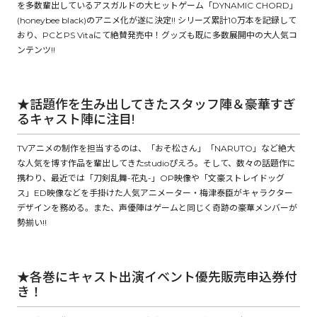
を多数輩出しているアスガルドの大ヒットゲーム「DYNAMIC CHORD」
(honeybee black)のアニメ化が遂に決定!! シリーズ累計10万本を記録して
ロサージュノベルス
おり、PCとPS Vitaにて絶賛発売中！グッズも既に多数展開中の大人気コ
ンテンツ!!
コミックガルド
★話題作を生み出してきたスタッフ陣＆豪華すぎ
るキャスト陣に注目!
TVアニメの制作を担当するのは、「おそ松さん」「NARUTO」など絶大
コミッククリエ
な人気を博す作品を輩出してきたstudioぴえろ。そして、数々の話題作に
携わり、最近では「刀剣乱舞-花丸-」OP映像や「文豪ストレイドッグ
ス」ED映像などを手掛けた人気アニメーター・梅津泰臣がキャラクター
デザインを務める。また、声優陣はゲームと同じく奇跡の豪華メンバーが
勢揃い!!
リキューレ
★各巻にキャスト出演イベント優先販売申込券付
き！
コミックパルフェ