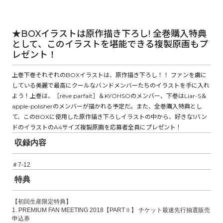
★BOXイラストは原作描き下ろし! 全巻購入特典
として、このイラストを堪能できる複製原画もプ
レゼント！
上巻下巻それぞれのBOXイラストは、原作描き下ろし！！ ファンを虜に
している美麗で最高にクールなバンドメンバーたちのイラストを手に入れ
よう！上巻は、［rêve parfait］＆KYOHSOのメンバー、下巻はLiar-S＆
apple-polisherのメンバーが描かれる予定だ。また、全巻購入特典とし
て、このBOXに使用した原作描き下ろしイラストの中から、好きな1バン
ドのイラストのA4サイズ複製原画を応募者全員にプレゼント！
収録内容
＃7-12
特典
【初回生産限定特典】
1. PREMIUM FAN MEETING 2018【PARTⅡ】 チケット最速先行抽選販売
申込券