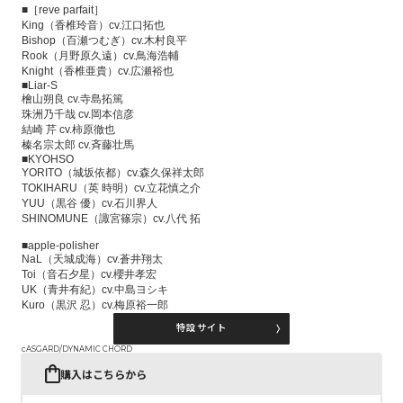
■［reve parfait］
King（香椎玲音）cv.江口拓也
Bishop（百瀬つむぎ）cv.木村良平
Rook（月野原久遠）cv.鳥海浩輔
Knight（香椎亜貴）cv.広瀬裕也
■Liar-S
檜山朔良 cv.寺島拓篤
珠洲乃千哉 cv.岡本信彦
結崎 芹 cv.柿原徹也
榛名宗太郎 cv.斉藤壮馬
■KYOHSO
YORITO（城坂依都）cv.森久保祥太郎
TOKIHARU（英 時明）cv.立花慎之介
YUU（黒谷 優）cv.石川界人
SHINOMUNE（諏宮篠宗）cv.八代 拓
■apple-polisher
NaL（天城成海）cv.蒼井翔太
Toi（音石夕星）cv.櫻井孝宏
UK（青井有紀）cv.中島ヨシキ
Kuro（黒沢 忍）cv.梅原裕一郎
特設サイト
cASGARD/DYNAMIC CHORD
購入はこちらから