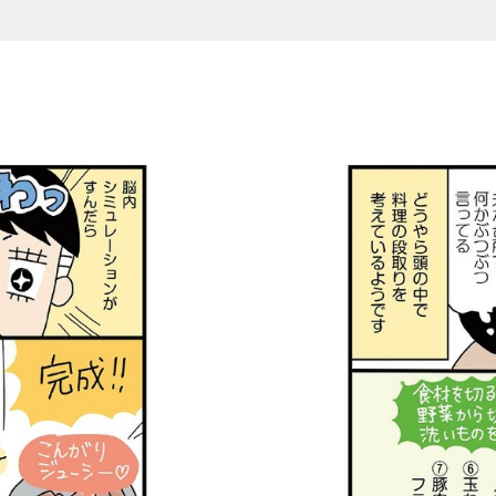
低収入新婚夫婦の月12万円生活_9話 (1-2/2)