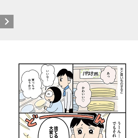
低収入新婚夫婦の月12万円生活_16話 (1/2)