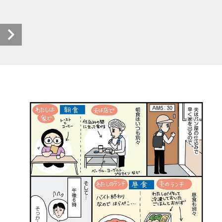
低収入新婚夫婦の月12万円生活_13話 (1/3)