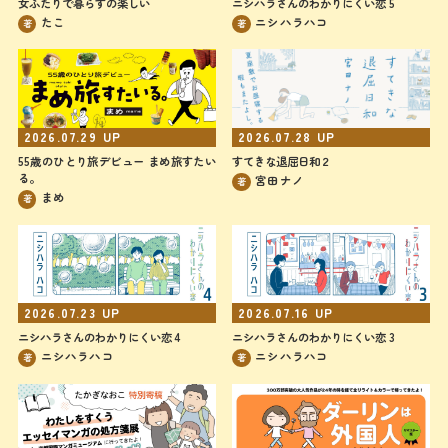
女ふたりで暮らすの楽しい
ニシハラさんのわかりにくい恋 5
たこ
ニシハラハコ
著
著
2026.07.28
UP
2026.07.29
UP
すてきな退屈日和２
55歳のひとり旅デビュー まめ旅すたい
る。
宮田ナノ
著
まめ
著
2026.07.23
UP
2026.07.16
UP
ニシハラさんのわかりにくい恋 4
ニシハラさんのわかりにくい恋 3
ニシハラハコ
ニシハラハコ
著
著