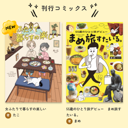
刊行コミックス
55歳のひとり旅デビュー まめ旅す
女ふたりで暮らすの楽しい
たいる。
たこ
著
まめ
著