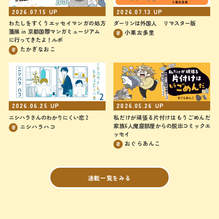
2026.07.15
UP
2026.07.13
UP
わたしをすくうエッセイマンガの処方
ダーリンは外国人 リマスター版
箋展 in 京都国際マンガミュージアム
小栗左多里
著
に行ってきたよ！ルポ
たかぎなおこ
著
2026.06.25
UP
2026.05.26
UP
ニシハラさんのわかりにくい恋 2
私だけが頑張る片付けはもうごめんだ
家族6人魔窟部屋からの脱出コミックエ
ニシハラハコ
著
ッセイ
おぐらあんこ
著
連載一覧をみる