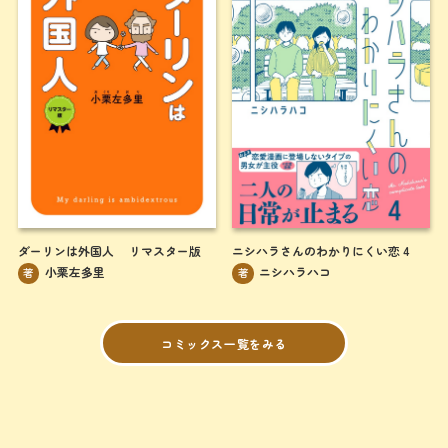
ダーリンは外国人 リマスター版
ニシハラさんのわかりにくい恋 4
小栗左多里
ニシハラハコ
著
著
コミックス一覧をみる