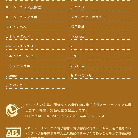
オーバーラップ広報室
アクセス
オーバーラップラボ
プライバシーポリシー
ライトノベル
採用情報
コミックガルド
FaceBook
ポケットモンスター
X
アニメ/ゲーム/CD
LINE
コミッククリエ
YouTube
LiQulle
お問い合わせ
ラブパルフェ
サイト内の文章、画像などの著作物は株式会社オーバーラップに属
します。複製、無断転載を禁止します。
COPYRIGHT © OVERLAP,inc All Rights reserved
ＡＢＪマークは、この電子書店・電子書籍配信サービスが、著作権者から
コンテンツ使用許諾を得た正規版配信サービスであることを示す登録商標