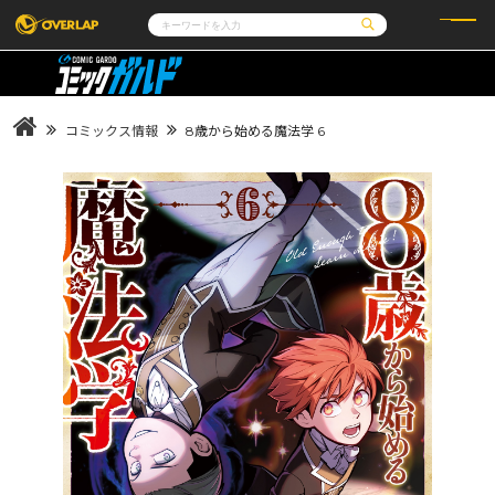
コミック
ライトノベル
コミックガルド
文庫
コミッククリエ
ノベルス
コミックス情報
8歳から始める魔法学 6
LiQulle
ノベルスf
ラブパルフェ
ロサージュノベルス
その他
通販・NEWS
コミックエッセイ
OVERLAP STORE
ポケットモンスター
オーバーラップ広報室
アニメ
ゲーム
企業
会社概要
オーバーラップ文庫
採用情報
アクセス
オーバーラップホールディングス
お問い合わせはこちら
オーバーラップノベルス
オーバーラップノベルスf