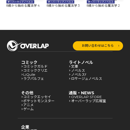
オーバーラップノベルス
オーバーラップノベルス
オーバーラップノベルス
8歳から始める魔法学 4
8歳から始める魔法学 3
8歳から始める魔法学 2
8
お問い合わせはこちら
コミック
ライトノベル
コミックガルド
文庫
コミッククリエ
ノベルス
LiQulle
ノベルスf
ラブパルフェ
ロサージュノベルス
その他
通販・NEWS
コミックエッセイ
OVERLAP STORE
ポケットモンスター
オーバーラップ広報室
アニメ
ゲーム
企業