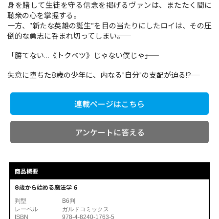
身を賭して生徒を守る信念を掲げるヴァンは、またたく間に
聴衆の心を掌握する。
一方、”新たな英雄の誕生”を目の当たりにしたロイは、その圧
コミックエッセイ
倒的な勇志に呑まれ切ってしまい――。
閉じる
「勝てない…《トクベツ》じゃない僕じゃ――」
失意に堕ちた8歳の少年に、内なる"自分"の支配が迫る――!?
連載ページはこちら
アンケートに答える
商品概要
8歳から始める魔法学 6
判型
B6判
レーベル
ガルドコミックス
ISBN
978-4-8240-1763-5