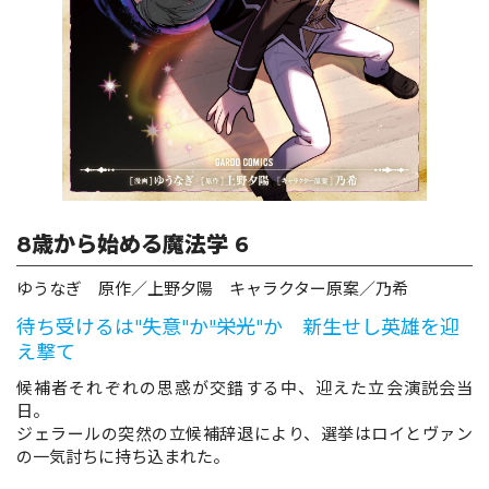
ロサージュノベルス
コミックガルド
8歳から始める魔法学 6
コミッククリエ
ゆうなぎ 原作／上野夕陽 キャラクター原案／乃希
待ち受けるは"失意"か――"栄光"か 新生せし英雄を迎
え撃て
リキューレ
候補者それぞれの思惑が交錯する中、迎えた立会演説会当
日。
ジェラールの突然の立候補辞退により、選挙はロイとヴァン
の一気討ちに持ち込まれた。
コミックパルフェ