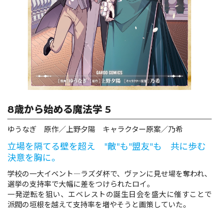
ロサージュノベルス
コミックガルド
8歳から始める魔法学 5
コミッククリエ
ゆうなぎ 原作／上野夕陽 キャラクター原案／乃希
立場を隔てる壁を超え "敵"も"盟友"も 共に歩む
決意を胸に。
リキューレ
学校の一大イベント―ラズダ杯で、ヴァンに見せ場を奪われ、
選挙の支持率で大幅に差をつけられたロイ。
一発逆転を狙い、エベレストの誕生日会を盛大に催すことで
派閥の垣根を越えて支持率を増やそうと画策していた。
コミックパルフェ