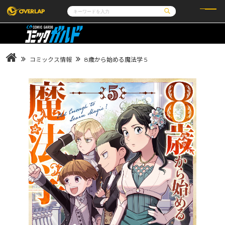
コミック
ライトノベル
コミックガルド
文庫
コミッククリエ
ノベルス
コミックス情報
8歳から始める魔法学 5
LiQulle
ノベルスf
ラブパルフェ
ロサージュノベルス
その他
通販・NEWS
コミックエッセイ
OVERLAP STORE
ポケットモンスター
オーバーラップ広報室
アニメ
ゲーム
企業
会社概要
オーバーラップ文庫
採用情報
アクセス
オーバーラップホールディングス
お問い合わせはこちら
オーバーラップノベルス
オーバーラップノベルスf