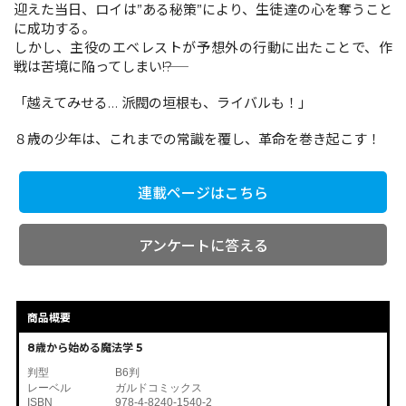
迎えた当日、ロイは”ある秘策”により、生徒達の心を奪うこと
に成功する。
しかし、主役のエベレストが予想外の行動に出たことで、作
コミックエッセイ
戦は苦境に陥ってしまい――!?
閉じる
「越えてみせる… 派閥の垣根も、ライバルも！」
８歳の少年は、これまでの常識を覆し、革命を巻き起こす！
連載ページはこちら
アンケートに答える
商品概要
8歳から始める魔法学 5
判型
B6判
レーベル
ガルドコミックス
ISBN
978-4-8240-1540-2