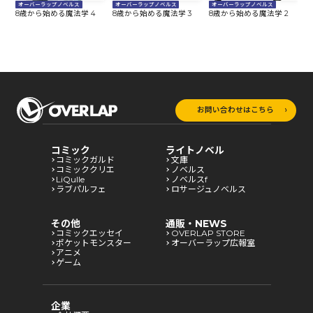
オーバーラップノベルス
オーバーラップノベルス
オーバーラップノベルス
8歳から始める魔法学 4
8歳から始める魔法学 3
8歳から始める魔法学 2
8
お問い合わせはこちら
コミック
ライトノベル
コミックガルド
文庫
コミッククリエ
ノベルス
LiQulle
ノベルスf
ラブパルフェ
ロサージュノベルス
その他
通販・NEWS
コミックエッセイ
OVERLAP STORE
ポケットモンスター
オーバーラップ広報室
アニメ
ゲーム
企業