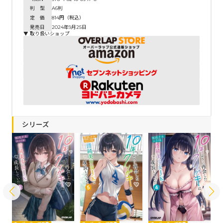
判 型
A6判
定 価
814円（税込）
発売日
2024年9月25日
▼ 取り扱いショップ
シリーズ