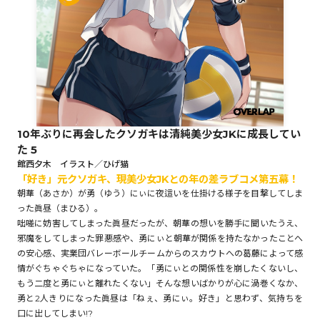
ロサージュノベルス
コミックガルド
10年ぶりに再会したクソガキは清純美少女JKに成長してい
た 5
コミッククリエ
館西夕木 イラスト／ひげ猫
「好き」元クソガキ、現美少女JKとの年の差ラブコメ第五幕！
朝華（あさか）が勇（ゆう）にぃに夜這いを仕掛ける様子を目撃してしま
った眞昼（まひる）。
咄嗟に妨害してしまった眞昼だったが、朝華の想いを勝手に聞いたうえ、
リキューレ
邪魔をしてしまった罪悪感や、勇にぃと朝華が関係を持たなかったことへ
の安心感、実業団バレーボールチームからのスカウトへの葛藤によって感
情がぐちゃぐちゃになっていた。「勇にぃとの関係性を崩したくないし、
もう二度と勇にぃと離れたくない」そんな想いばかりが心に渦巻くなか、
コミックパルフェ
勇と2人きりになった眞昼は「ねぇ、勇にぃ。好き」と思わず、気持ちを
口に出してしまい!?