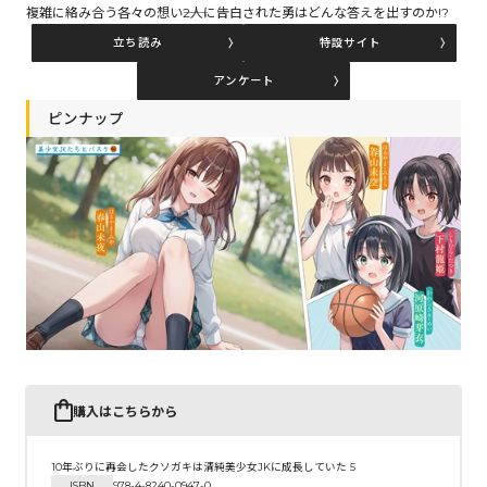
複雑に絡み合う各々の想い――2人に告白された勇はどんな答えを出すのか!?
立ち読み
特設サイト
コミックエッセイ
アンケート
閉じる
ピンナップ
購入はこちらから
10年ぶりに再会したクソガキは清純美少女JKに成長していた 5
ISBN
978-4-8240-0947-0