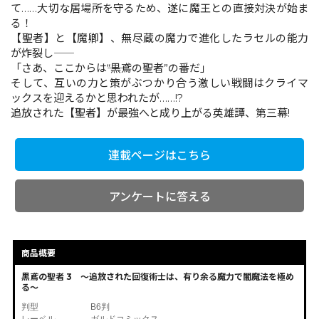
て……大切な居場所を守るため、遂に魔王との直接対決が始ま
る！
【聖者】と【魔卿】、無尽蔵の魔力で進化したラセルの能力
コミックエッセイ
が炸裂し――
「さあ、ここからは――“黒鳶の聖者”の番だ」
閉じる
そして、互いの力と策がぶつかり合う激しい戦闘はクライマ
ックスを迎えるかと思われたが……!?
追放された【聖者】が最強へと成り上がる英雄譚、第三幕!
連載ページはこちら
アンケートに答える
商品概要
黒鳶の聖者 3 ～追放された回復術士は、有り余る魔力で闇魔法を極め
る～
判型
B6判