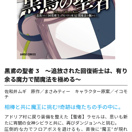
ロサージュノベルス
コミックガルド
コミッククリエ
黒鳶の聖者 3 ～追放された回復術士は、有り
余る魔力で闇魔法を極める～
佐和井ムギ 原作／まさみティー キャラクター原案／イコモ
リキューレ
チ
相棒と共に魔王に挑む!!奇跡は俺たちの手の中に。
アドリア村に戻り装備を整えた【聖者】ラセルは、思いも新
たに宵闇の女神シビラと共に、再びダンジョンへと挑む。
コミックパルフェ
圧倒的な力でフロアボスを退けるも、直後に“魔王”が現れ