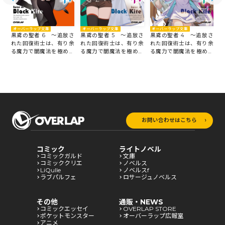
オーバーラップ文庫
オーバーラップ文庫
オーバーラップ文庫
さ
黒鳶の聖者 6 ～追放さ
黒鳶の聖者 5 ～追放さ
黒鳶の聖者 4 ～追放さ
黒
余
れた回復術士は、有り余
れた回復術士は、有り余
れた回復術士は、有り余
る
る魔力で闇魔法を極める
る魔力で闇魔法を極める
る魔力で闇魔法を極める
～
～
～
～
お問い合わせはこちら
コミック
ライトノベル
コミックガルド
文庫
コミッククリエ
ノベルス
LiQulle
ノベルスf
ラブパルフェ
ロサージュノベルス
その他
通販・NEWS
コミックエッセイ
OVERLAP STORE
ポケットモンスター
オーバーラップ広報室
アニメ