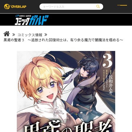
コミック
ライトノベル
コミックガルド
文庫
コミッククリエ
ノベルス
コミックス情報
LiQulle
ノベルスf
ラブパルフェ
ロサージュノベルス
黒鳶の聖者 3 ～追放された回復術士は、有り余る魔力で闇魔法を極める～
その他
通販・NEWS
コミックエッセイ
OVERLAP STORE
ポケットモンスター
オーバーラップ広報室
アニメ
ゲーム
企業
会社概要
オーバーラップ文庫
採用情報
アクセス
オーバーラップホールディングス
お問い合わせはこちら
オーバーラップノベルス
オーバーラップノベルスf