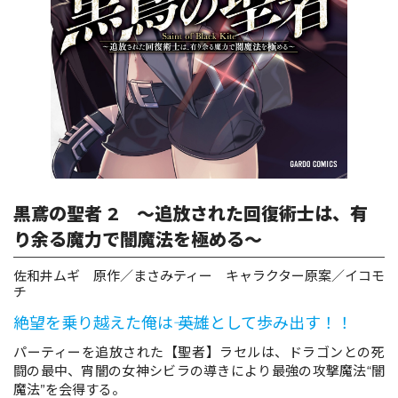
ロサージュノベルス
コミックガルド
コミッククリエ
黒鳶の聖者 2 ～追放された回復術士は、有
り余る魔力で闇魔法を極める～
佐和井ムギ 原作／まさみティー キャラクター原案／イコモ
リキューレ
チ
絶望を乗り越えた俺は―― 英雄として歩み出す！！
パーティーを追放された【聖者】ラセルは、ドラゴンとの死
闘の最中、宵闇の女神シビラの導きにより最強の攻撃魔法“闇
コミックパルフェ
魔法”を会得する。