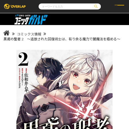
コミック
ライトノベル
コミックガルド
文庫
コミッククリエ
ノベルス
コミックス情報
LiQulle
ノベルスf
ラブパルフェ
ロサージュノベルス
黒鳶の聖者 2 ～追放された回復術士は、有り余る魔力で闇魔法を極める～
その他
通販・NEWS
コミックエッセイ
OVERLAP STORE
ポケットモンスター
オーバーラップ広報室
アニメ
ゲーム
企業
会社概要
オーバーラップ文庫
採用情報
アクセス
オーバーラップホールディングス
お問い合わせはこちら
オーバーラップノベルス
オーバーラップノベルスf