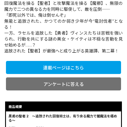
回復魔法を操る【聖者】と攻撃魔法を操る【魔卿】、無限の
魔力で二つの異なる力を同時に駆使して、敵を圧倒――
「即死以外では、俺は倒せんぞ」
コミックエッセイ
無能と追放された、かつてのか弱き少年が今“竜討伐者”とな
る！
閉じる
一方、ラセルを追放した【勇者】ヴィンスたちは苦戦を強い
られ、行動を共にする謎の美女・ケイティは不穏な言動を見
せ始めるが……？
追放された【聖者】が最強へと成り上がる英雄譚、第二幕！
連載ページはこちら
アンケートに答える
商品概要
黒鳶の聖者 2 ～追放された回復術士は、有り余る魔力で闇魔法を極め
る～