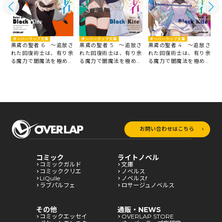
オーバーラップ文庫
オーバーラップ文庫
オーバーラップ文庫
さ
黒鳶の聖者 6 ～追放さ
黒鳶の聖者 5 ～追放さ
黒鳶の聖者 4 ～追放さ
黒
余
れた回復術士は、有り余
れた回復術士は、有り余
れた回復術士は、有り余
る
る魔力で闇魔法を極める
る魔力で闇魔法を極める
る魔力で闇魔法を極める
～
～
～
～
お問い合わせはこちら
コミック
ライトノベル
コミックガルド
文庫
コミッククリエ
ノベルス
LiQulle
ノベルスf
ラブパルフェ
ロサージュノベルス
その他
通販・NEWS
コミックエッセイ
OVERLAP STORE