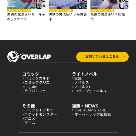
オーバーラップ文庫
オーバーラップ文庫
オ
オーバーラップ文庫
紅の
黒鉄の魔法使い 5 海魔襲
黒鉄の魔法使い 4 剣姫一
黒
黒鉄の魔法使い６ 青海
来
閃
く
のラグナロク
お問い合わせはこちら
コミック
ライトノベル
コミックガルド
文庫
コミッククリエ
ノベルス
LiQulle
ノベルスf
ラブパルフェ
ロサージュノベルス
その他
通販・NEWS
コミックエッセイ
OVERLAP STORE
ポケットモンスター
オーバーラップ広報室
アニメ
ゲーム