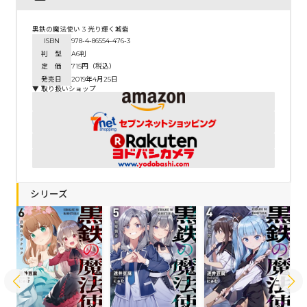
黒鉄の魔法使い 3 光り輝く城砦
ISBN
978-4-86554-476-3
判 型
A6判
定 価
715円（税込）
発売日
2019年4月25日
▼ 取り扱いショップ
シリーズ