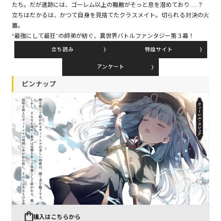
たち。だが遺跡には、ゴーレム以上の難敵がそっと息を潜めており……？
立ちはだかるは、かつて自身を見捨てたクラスメイト。切られる対決の火
蓋。
コミックエッセイ
“最強にして最狂”の師弟が紡ぐ、異世界バトルファンタジー第３幕！
立ち読み
特設サイト
閉じる
アンケート
ピンナップ
購入はこちらから