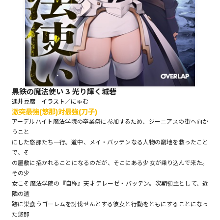
ロサージュノベルス
コミックガルド
黒鉄の魔法使い 3 光り輝く城砦
迷井豆腐 イラスト／にゅむ
激突――最強(悠那)対最強(刀子)
コミッククリエ
アーデルハイト魔法学院の卒業祭に参加するため、ジーニアスの街へ向か
うこと
にした悠那たち一行。道中、メイ・バッテンなる人物の窮地を救ったこと
で、そ
リキューレ
の屋敷に招かれることになるのだが、そこにある少女が乗り込んで来た。
その少
女こそ魔法学院の『自称』天才テレーゼ・バッテン。次期領主として、近
隣の遺
跡に巣食うゴーレムを討伐せんとする彼女と行動をともにすることになっ
コミックパルフェ
た悠那