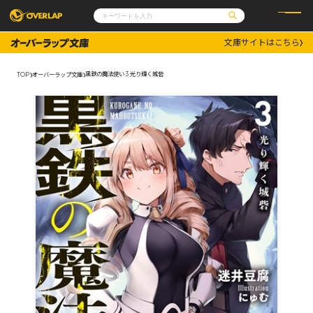
文庫サイトはこちら
コミック
ライトノベル
コミックガルド
文庫
黒鉄の魔法使い 3 光り輝く城砦
TOP
オーバーラップ文庫
コミッククリエ
ノベルス
LiQulle
ノベルスf
ラブパルフェ
ロサージュノベルス
その他
通販・NEWS
コミックエッセイ
OVERLAP STORE
ポケットモンスター
オーバーラップ広報室
アニメ
ゲーム
企業
会社概要
オーバーラップ文庫
採用情報
アクセス
オーバーラップホールディングス
お問い合わせはこちら
オーバーラップノベルス
オーバーラップノベルスf