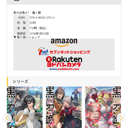
黒の召喚士7 蠢く闇
ISBN
978-4-86554-370-4
判 型
A6判
定 価
715円（税込）
発売日
2018年6月25日
▼ 取り扱いショップ
シリーズ