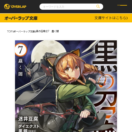
文庫サイトはこちら
コミック
ライトノベル
コミックガルド
文庫
黒の召喚士7 蠢く闇
TOP
オーバーラップ文庫
コミッククリエ
ノベルス
LiQulle
ノベルスf
ラブパルフェ
ロサージュノベルス
その他
通販・NEWS
コミックエッセイ
OVERLAP STORE
ポケットモンスター
オーバーラップ広報室
アニメ
ゲーム
企業
会社概要
オーバーラップ文庫
採用情報
アクセス
オーバーラップホールディングス
お問い合わせはこちら
オーバーラップノベルス
オーバーラップノベルスf