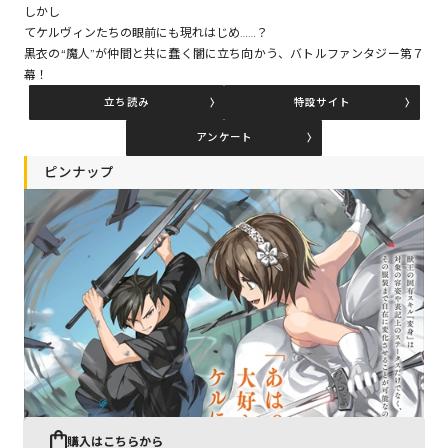
しかし
てケルヴィンたちの眼前にも現れはじめ……？
黒衣の“魔人”が仲間と共に蠢く闇に立ち向かう、バトルファンタジー第７
コミックエッセイ
幕！
立ち読み
特設サイト
閉じる
アンケート
ピンナップ
購入はこちらから