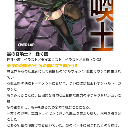
ロサージュノベルス
コミックガルド
黒の召喚士7 蠢く闇
迷井豆腐 イラスト／ダイエクスト イラスト／黒銀（DIGS）
コミッククリエ
最強の戦闘狂が世界の闇に立ち向かう!!
異世界からの転生者にして戦闘狂の“ケルヴィン”。獣国ガウンで開催され
てい
る獣王祭の決勝トーナメントにおいて、ついに彼は獣王レオンハルト・ガ
ウンと
リキューレ
相まみえることに。圧倒的な膂力と圧倒的な魔力のぶつかり合い――。互いに
数
多の策を弄し、相手を屠るため全力で挑むことになる。
一方そのさ中。軍国トライセンにおいて魔王を裏より操り、大戦を引き起
コミックパルフェ
こした
とある組織の暗躍はなお続いていた。謎のベールに包まれたその存在は、