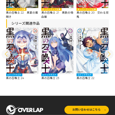
オーバーラップ文庫
オーバーラップ文庫
オーバーラップ文庫
オ
たる
黒の召喚士 22 黒宴の幕
黒の召喚士 21 黒鉄の吸
黒の召喚士 20 交わる双
黒
開き
血姫
鬼
シリーズ関連作品
コミックガルド
コミックガルド
コミックガルド
コ
黒の召喚士 24
黒の召喚士 23
黒の召喚士 22
黒
お問い合わせはこちら