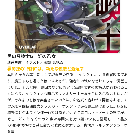
ロサージュノベルス
コミックガルド
黒の召喚士6 紅の乙女
迷井豆腐 イラスト／黒銀（DIGS）
戦闘狂の“死神”は、新たな強敵と邂逅す
コミッククリエ
異世界からの転生者にして戦闘狂の召喚士“ケルヴィン”。Ｓ級冒険者であ
り、魔王すらも退けた彼ではあるが、強者との戦いをそれでもなお渇望し
ていた。そんな時、獣国ガウンにおいてS級冒険者の命名式が行われるこ
とになり、ケルヴィンも晴れてファミリーネームを手に入れることに。だ
リキューレ
が、それよりも彼を興奮させたのたは、命名式と合わせて開催される、ガ
ウン総合闘技場最大クラスのトーナメントである獣王祭であった。順調に
勝ち進むケルヴィン達一行ではあるが、そこにゴルディアーナの妹弟子。
そしてどことなくセラと似た雰囲気を持つ謎の少女も登場し……？黒衣
の“死神”が仲間と共に新たな強敵と邂逅する、爽快バトルファンタジー第
コミックパルフェ
６幕!!