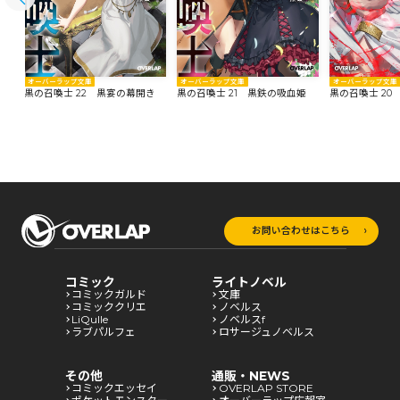
オーバーラップ文庫
オーバーラップ文庫
オーバーラップ文庫
黒の召喚士 22 黒宴の幕開き
黒の召喚士 21 黒鉄の吸血姫
黒の召喚士 20
お問い合わせはこちら
コミック
ライトノベル
コミックガルド
文庫
コミッククリエ
ノベルス
LiQulle
ノベルスf
ラブパルフェ
ロサージュノベルス
その他
通販・NEWS
コミックエッセイ
OVERLAP STORE