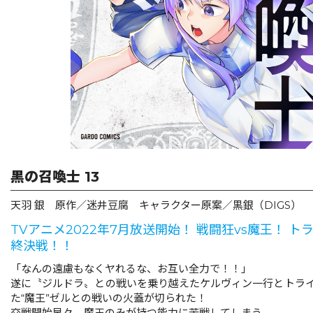
リキューレ
コミックパルフェ
コミックエッセイ
閉じる
黒の召喚士 13
天羽 銀 原作／迷井豆腐 キャラクター原案／黒銀（DIGS）
TVアニメ2022年7月放送開始！ 戦闘狂vs魔王！ ト
終決戦！！
「なんの遠慮もなくヤれるな、お互い全力で！！」
遂に〝ジルドラ〟との戦いを乗り越えたケルヴィン一行とトラ
た“魔王”ゼルとの戦いの火蓋が切られた！
交戦開始早々、魔王のみが持つ能力に苦戦してしまう。