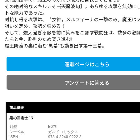
その絶対的なスキルこそ――【天魔波旬】。あらゆる攻撃を無効に
トな能力であった。
対抗し得る攻撃は、〝女神〟メルフィーナの一撃のみ。魔王は
狙いを定め、攻勢を強める！
そして、強大過ぎる敵を前に笑みをこぼす戦闘狂は、数多の激
たちと今、勝利のため突き進む!!
魔王降臨の裏に潜む“黒幕”も動き出す第十三幕。
連載ページはこちら
アンケートに答える
商品概要
黒の召喚士 13
判型
B6判
レーベル
ガルドコミックス
ISBN
978-4-8240-0222-8