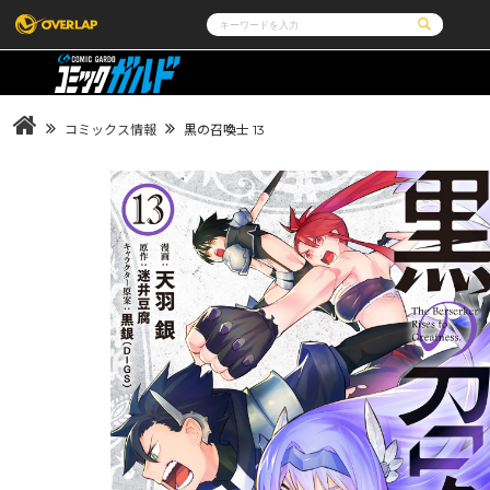
コミック
ライトノベル
コミックガルド
文庫
コミッククリエ
ノベルス
コミックス情報
黒の召喚士 13
LiQulle
ノベルスf
ラブパルフェ
ロサージュノベルス
その他
通販・NEWS
コミックエッセイ
OVERLAP STORE
ポケットモンスター
オーバーラップ広報室
アニメ
ゲーム
企業
会社概要
オーバーラップ文庫
オーバーラップノベルス
採用情報
アクセス
オーバーラップホールディングス
お問い合わせはこ
オーバーラップノベルスf
ロサージュノベルス
コミックガルド
コミッククリエ