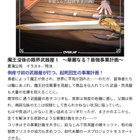
ロサージュノベルス
コミックガルド
魔王没後の限界武器屋 1 ～華麗なる？最強事業計画～
夏海公司 イラスト／玲汰
コミッククリエ
倒産寸前の武器屋が打つ、起死回生の事業計画！
勇者によって魔王が倒され、世界に平和が訪れた──のだが、冒険者たち
は職にあぶれ、魔王討伐需要を見越して商品を仕入れていた武器・防具屋
も大量の在庫を抱えることに。
商学校に通う武器屋の息子コリオも、実家は倒産の危機に瀕し、父親は倒
リキューレ
れ、病弱な妹のエニは奴隷として売られかねない状況に陥っていた。
もはや夜逃げしかないと思い詰めるコリオだったが、まさかのエニから、
全てを解決する奇跡のような事業計画を示され──!?
コリオはその事業計画を片手に、幼なじみで防具屋の娘キッツァ、街の両
コミックパルフェ
替商フリスタの協力も求めつつ、前代未聞の一大プロジェクトをスタート
させる。