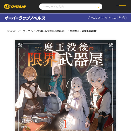
ノベルスサイトはこちら
コミック
ライトノベル
コミックガルド
文庫
魔王没後の限界武器屋 1 ～華麗なる？最強事業計画～
TOP
オーバーラップノベルス
コミッククリエ
ノベルス
LiQulle
ノベルスf
ラブパルフェ
ロサージュノベルス
その他
通販・NEWS
コミックエッセイ
OVERLAP STORE
ポケットモンスター
オーバーラップ広報室
アニメ
ゲーム
企業
会社概要
オーバーラップ文庫
採用情報
アクセス
オーバーラップホールディングス
お問い合わせはこちら
オーバーラップノベルス
オーバーラップノベルスf