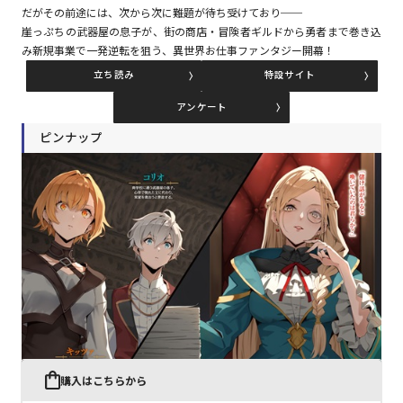
だがその前途には、次から次に難題が待ち受けており──
崖っぷちの武器屋の息子が、街の商店・冒険者ギルドから勇者まで巻き込
み新規事業で一発逆転を狙う、異世界お仕事ファンタジー開幕！
コミックエッセイ
立ち読み
特設サイト
閉じる
アンケート
ピンナップ
購入はこちらから