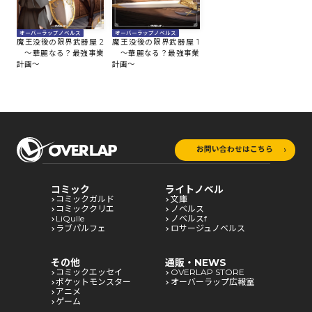
オーバーラップノベルス
オーバーラップノベルス
魔王没後の限界武器屋 2
魔王没後の限界武器屋 1
～華麗なる？最強事業
～華麗なる？最強事業
計画～
計画～
お問い合わせはこちら
コミック
ライトノベル
コミックガルド
文庫
コミッククリエ
ノベルス
LiQulle
ノベルスf
ラブパルフェ
ロサージュノベルス
その他
通販・NEWS
コミックエッセイ
OVERLAP STORE
ポケットモンスター
オーバーラップ広報室
アニメ
ゲーム