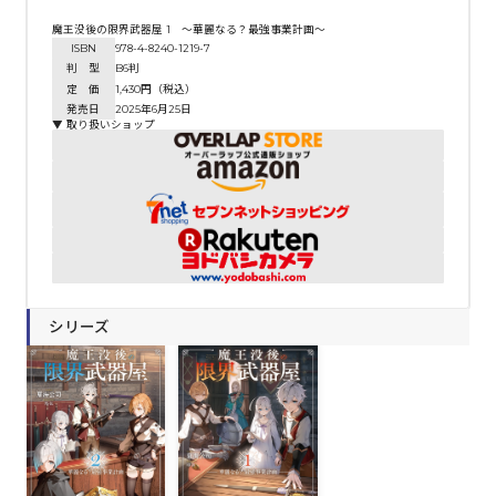
魔王没後の限界武器屋 1 ～華麗なる？最強事業計画～
ISBN
978-4-8240-1219-7
判 型
B6判
定 価
1,430円（税込）
発売日
2025年6月25日
▼ 取り扱いショップ
シリーズ