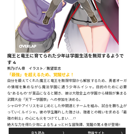
ロサージュノベルス
コミックガルド
魔王と竜王に育てられた少年は学園生活を無双するようで
す 4
コミッククリエ
熊乃げん骨 イラスト／無望菜志
「最強」を超えるため、覚醒せよ！
自分を鍛えてくれた魔王と竜王を無限牢獄から解放するため、勇者オーガ
の情報を集めながら魔法学園に通う少年ルイシャ。目的のために必要
な“あるもの”が賞品になると聞き、彼は大陸全土の学園から精鋭が集まる
リキューレ
武闘大会「天下一学園祭」への参加を決める。
シャロやアイリスをはじめとした仲間達とチームを組み、試合を勝ち上が
っていくルイシャ。彼の学生離れした強さは、強者との戦いを求める「最
強の剣士」の心にも火をつけてしまい……!?
絶大な力を得た少年によるちょっとＨな冒険譚、覚醒の第４巻が登場!!
コミックパルフェ
立ち読み
特設サイト