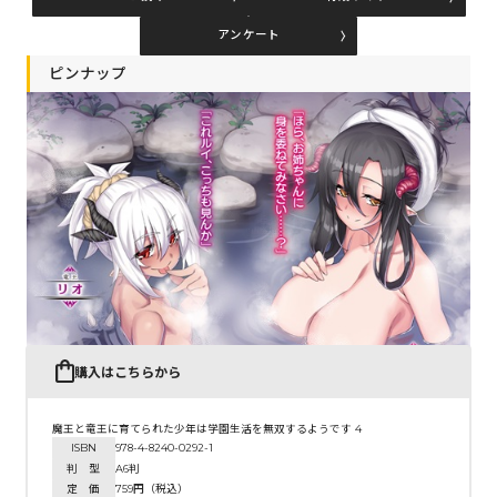
アンケート
コミックエッセイ
ピンナップ
閉じる
購入はこちらから
魔王と竜王に育てられた少年は学園生活を無双するようです 4
ISBN
978-4-8240-0292-1
判 型
A6判
定 価
759円（税込）