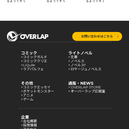
るようです 3
る
るようです 5
るようです 4
お問い合わせはこちら
コミック
ライトノベル
コミックガルド
文庫
コミッククリエ
ノベルス
LiQulle
ノベルスf
ラブパルフェ
ロサージュノベルス
その他
通販・NEWS
コミックエッセイ
OVERLAP STORE
ポケットモンスター
オーバーラップ広報室
アニメ
ゲーム
企業
会社概要
採用情報