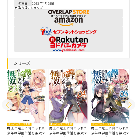
発売日
2022年11月25日
▼ 取り扱いショップ
シリーズ
オーバーラップ文庫
オ
オーバーラップ文庫
オーバーラップ文庫
魔王と竜王に育てられた
魔
た
魔王と竜王に育てられた
魔王と竜王に育てられた
少年は学園生活を無双す
少
す
少年は学園生活を無双す
少年は学園生活を無双す