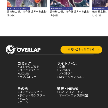
オーバーラップノベルス
オーバーラップノベルス
オーバーラップ
出掛
骸骨騎士様、只今異世界へお出掛
骸骨騎士様、只今異世界へお出掛
骸骨騎士様
け中Ⅸ
け中Ⅷ
け中 Ⅶ
お問い合わせはこちら
コミック
ライトノベル
コミックガルド
文庫
コミッククリエ
ノベルス
LiQulle
ノベルスf
ラブパルフェ
ロサージュノベルス
その他
通販・NEWS
コミックエッセイ
OVERLAP STORE
ポケットモンスター
オーバーラップ広報室
アニメ
ゲーム