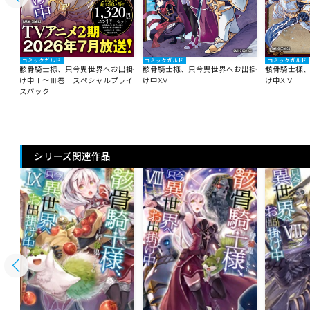
コミックガルド
コミックガルド
コミックガルド
出掛
骸骨騎士様、只今異世界へお出掛
骸骨騎士様、只今異世界へお出掛
骸骨騎士様
け中Ⅰ～Ⅲ巻 スペシャルプライ
け中XV
け中XIV
スパック
シリーズ関連作品