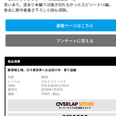
笑いあり、涙あり――本編では描き切れなかったエピソード14編。
巻末に原作者書き下ろし小説も収録。
連載ページはこちら
アンケートに答える
商品概要
骸骨騎士様、只今異世界へお出掛け中 寄り道編
判型
B6判
レーベル
ガルドコミックス
ISBN
978-4-8240-1759-8
発売日
2026年7月20日
価格
759円（税込）