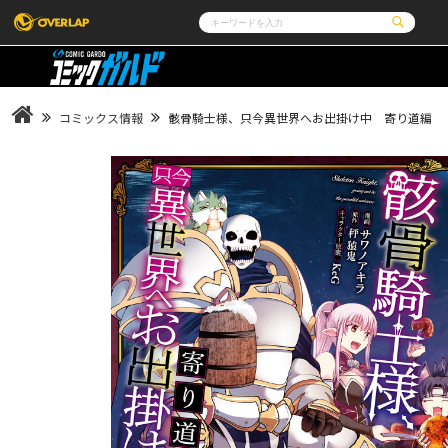
コミック
ライトノベル
コミックガルド
文庫
コミッククリエ
ノベルス
コミックス情報
骸骨騎士様、只今異世界へお出掛け中 寄り道編
LiQulle
ノベルスf
ラブパルフェ
ロサージュノベルス
その他
通販・NEWS
コミックエッセイ
OVERLAP STORE
ポケットモンスター
オーバーラップ広報室
アニメ
ゲーム
企業
会社概要
オーバーラップ文庫
オーバーラップノベルス
採用情報
アクセス
オーバーラップホールディングス
お問い合わせは
オーバーラップノベルスf
ロサージュノベルス
コミックガルド
コミッククリエ