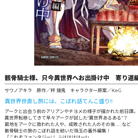
リキューレ
コミックパルフェ
コミックエッセイ
閉じる
骸骨騎士様、只今異世界へお出掛け中 寄り道
サワノアキラ 原作／秤 猿鬼 キャラクター原案／KeG
異世界世直し旅には、こぼれ話てんこ盛り!!
アークと出会う前のアリアンやチヨメの様子が描かれた前日譚。
異世界転移してきて早々アークが試した“異世界あるある”？
窮地をアークに救われた人や、成敗された人のその後……など
骸骨騎士の旅のこぼれ話を紡いだ珠玉の番外編集！
「これぞファンタジー!！ ふははははー!!」