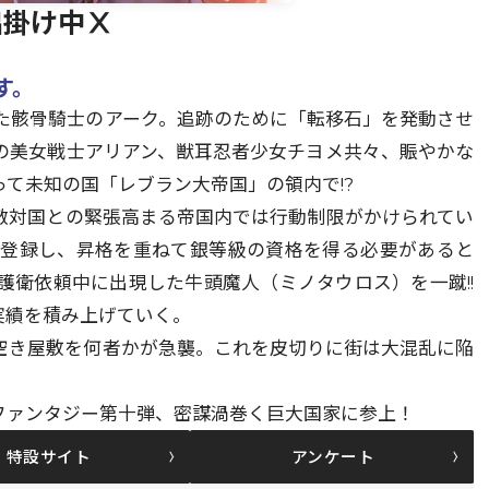
出掛け中Ⅹ
す。
た骸骨騎士のアーク。追跡のために「転移石」を発動させ
の美女戦士アリアン、獣耳忍者少女チヨメ共々、賑やかな
って未知の国「レブラン大帝国」の領内で!?
敵対国との緊張高まる帝国内では行動制限がかけられてい
に登録し、昇格を重ねて銀等級の資格を得る必要があると
 護衛依頼中に出現した牛頭魔人（ミノタウロス）を一蹴!!
実績を積み上げていく。
空き屋敷を何者かが急襲。これを皮切りに街は大混乱に陥
ファンタジー第十弾、密謀渦巻く巨大国家に参上！
特設サイト
アンケート