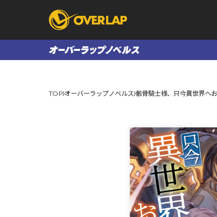
コミック
ライトノベ
TOP
オーバーラップノベルス
骸骨騎士様、只今異世界へ
コミックガルド
文庫
コミッククリエ
ノベルス
LiQulle
ノベルスf
ラブパルフェ
ロサージュノベル
オーバーラップ文庫
オーバ
コミッククリエ