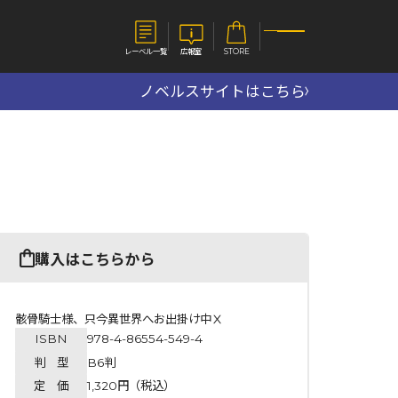
レーベル一覧
広報室
STORE
ノベルスサイトはこちら
S
企業
E
会社概要
報室
採用情報
アクセス
オーバーラップホールディングス
ベルス
コミックガルド
購入はこちらから
お問い合わせはこちら
骸骨騎士様、只今異世界へお出掛け中Ⅹ
ISBN
978-4-86554-549-4
コミックエッセイ
判 型
B6判
定 価
1,320円（税込）