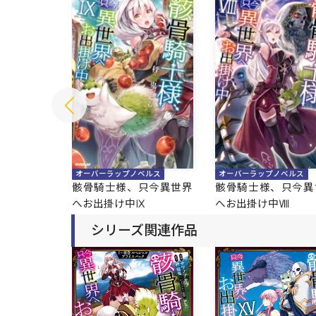
ベルス
オーバーラップノベルス
オーバーラップノベルス
只今異世界
骸骨騎士様、只今異世界
骸骨騎士様、只今異
Ⅹ
へお出掛け中Ⅸ
へお出掛け中Ⅷ
シリーズ関連作品