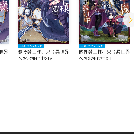
コミックガルド
コミックガルド
世界
骸骨騎士様、只今異世界
骸骨騎士様、只今異世界
へお出掛け中XIV
へお出掛け中XIII