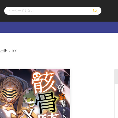
ル
その他
通販・NEW
お出掛け中Ⅹ
コミックエッセイ
OVERLAP STOR
ポケットモンスター
オーバーラップ広
アニメ
ス
ゲーム
ーラップノベルス
オーバーラップノベルスf
ロサージュノ
リキューレ
コミックパルフェ