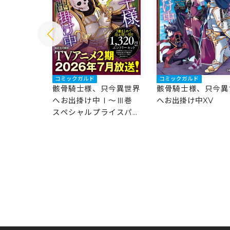
コミックガルド
コミックガルド
只今異世界
骸骨騎士様、只今異世界
骸骨騎士様、只今異
 寄り道編
へお出掛け中Ⅰ～Ⅲ巻
へお出掛け中XV
スペシャルプライスパッ
ク