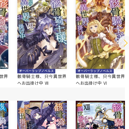
オーバーラップノベルス
オーバーラップノベルス
世界
骸骨騎士様、只今異世界
骸骨騎士様、只今異世界
へお出掛け中 Ⅶ
へお出掛け中 Ⅵ