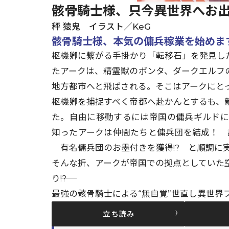
骸骨騎士様、只今異世界へお
秤 猿鬼 イラスト／KeG
骸骨騎士様、本気の傭兵稼業を始めま
枢機卿に繋がる手掛かり「転移石」を発見し
たアークは、精霊獣のポンタ、ダークエルフ
地方都市へと飛ばされる。そこはアークにと
枢機卿を捕捉すべく帝都へ赴かんとするも、
た。自由に移動するには帝国の傭兵ギルド
知ったアークは――仲間たちと傭兵団を結成！
有名傭兵団のお墨付きを獲得!? と順調に
そんな折、アークが帝国での拠点としていた
り――!?
最強の骸骨騎士による“無自覚”世直し異世界
立ち読み