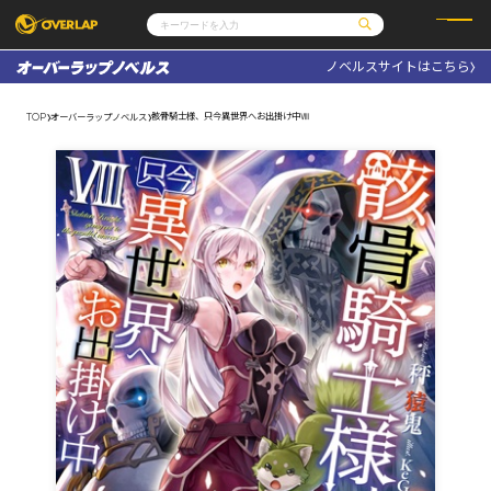
ノベルスサイトはこちら
コミック
ライトノベル
コミックガルド
文庫
骸骨騎士様、只今異世界へお出掛け中Ⅷ
TOP
オーバーラップノベルス
コミッククリエ
ノベルス
LiQulle
ノベルスf
ラブパルフェ
ロサージュノベルス
その他
通販・NEWS
コミックエッセイ
OVERLAP STORE
ポケットモンスター
オーバーラップ広報室
アニメ
ゲーム
企業
会社概要
オーバーラップ文庫
採用情報
アクセス
オーバーラップホールディングス
お問い合わせはこちら
オーバーラップノベルス
オーバーラップノベルスf