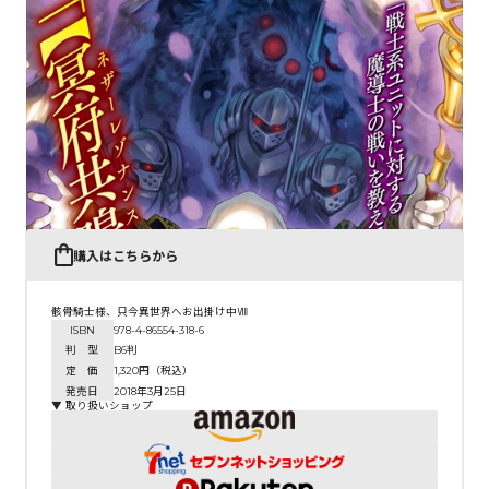
コミックエッセイ
閉じる
購入はこちらから
骸骨騎士様、只今異世界へお出掛け中Ⅷ
ISBN
978-4-86554-318-6
判 型
B6判
定 価
1,320円（税込）
発売日
2018年3月25日
▼ 取り扱いショップ