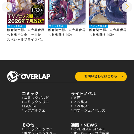
コミックガルド
コミックガルド
コミックガルド
コ
界
骸骨騎士様、只今異世界
骸骨騎士様、只今異世界
骸骨騎士様、只今異世界
骸
編
へお出掛け中Ⅰ～Ⅲ巻
へお出掛け中XV
へお出掛け中XIV
へ
スペシャルプライスパッ
ク
お問い合わせはこちら
コミック
ライトノベル
コミックガルド
文庫
コミッククリエ
ノベルス
LiQulle
ノベルスf
ラブパルフェ
ロサージュノベルス
その他
通販・NEWS
コミックエッセイ
OVERLAP STORE
ポケットモンスター
オーバーラップ広報室