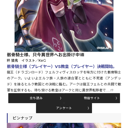
ロサージュノベルス
コミックガルド
骸骨騎士様、只今異世界へお出掛け中Ⅷ
秤 猿鬼 イラスト／KeG
コミッククリエ
骸骨騎士様（プレイヤー）VS教皇（プレイヤー）――決戦開始。
龍王（ドラゴンロード）フェルフィヴィスロッテを味方に付けた骸骨騎士
のアーク。いよいよエルフ族・人族の連合軍とともに不死者（アンデッ
ド）を操るヒルク教国との決戦に臨む。アークは龍王フェルとの共闘で敵
軍を圧倒するも、待ち受ける教皇はアークと同じ異世界転移者で……!?
リキューレ
立ち読み
特設サイト
アンケート
ピンナップ
コミックパルフェ