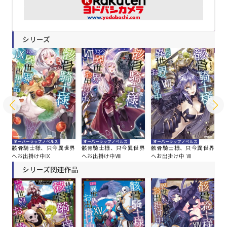
シリーズ
オーバーラップノベルス
オーバーラップノベルス
オーバーラップノベルス
オ
界
骸骨騎士様、只今異世界
骸骨騎士様、只今異世界
骸骨騎士様、只今異世界
骸
へお出掛け中Ⅸ
へお出掛け中Ⅷ
へお出掛け中 Ⅶ
へ
シリーズ関連作品