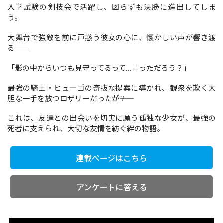
入学試験の剣技会で活躍し、図らずも決勝に進出してしま
う。
コミックエッセイ
大舞台で強敵を前に戸惑う彼女の心に、懐かしい声が響き渡
る――
閉じる
「影の中からいつも見守ってるって…言っただろう？」
最強の騎士・ヒューゴの奇抜な提案に導かれ、観衆を欺く大
胆な一手を放つロザリーだったが――!?
これは、友達との出会いを切実に願う孤独な少女が、最強の
死者に支えられ、大切な友情を紡ぐ絆の物語。
連載ページはこちら
アンケートに答える