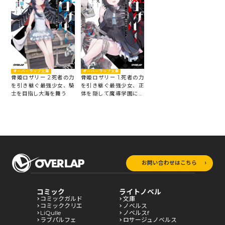
オーバーラップ文庫
オーバーラップ文庫
骨姫ロザリー 2.死者の力
骨姫ロザリー 1.死者の力
を引き継ぐ最強少女、騎
を引き継ぐ最強少女、正
士を目指し大海を舞う
体を隠して魔導学園に入
学する
お問い合わせはこちら
コミック
ライトノベル
コミックガルド
文庫
コミッククリエ
ノベルス
LiQulle
ノベルスf
ラブパルフェ
ロサージュノベルス