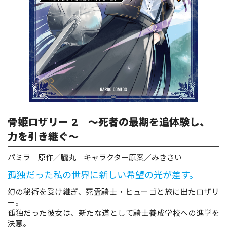
ロサージュノベルス
コミックガルド
コミッククリエ
骨姫ロザリー 2 ～死者の最期を追体験し、
力を引き継ぐ～
パミラ 原作／朧丸 キャラクター原案／みきさい
リキューレ
孤独だった私の世界に新しい希望の光が差す。
幻の秘術を受け継ぎ、死霊騎士・ヒューゴと旅に出たロザリ
ー。
コミックパルフェ
孤独だった彼女は、新たな道として騎士養成学校への進学を
決意。