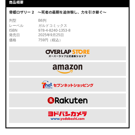
商品概要
骨姫ロザリー 2 ～死者の最期を追体験し、力を引き継ぐ～
判型
B6判
レーベル
ガルドコミックス
ISBN
978-4-8240-1353-8
発売日
2025年9月25日
価格
759円（税込）