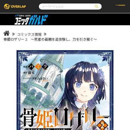
コミック
ライトノベル
コミックガルド
文庫
コミッククリエ
ノベルス
コミックス情報
LiQulle
ノベルスf
ラブパルフェ
ロサージュノベルス
骨姫ロザリー 2 ～死者の最期を追体験し、力を引き継ぐ～
その他
通販・NEWS
コミックエッセイ
OVERLAP STORE
ポケットモンスター
オーバーラップ広報室
アニメ
ゲーム
企業
会社概要
オーバーラップ文庫
採用情報
アクセス
オーバーラップホールディングス
お問い合わせはこちら
オーバーラップノベルス
オーバーラップノベルスf