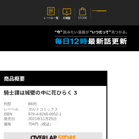
レーベル一覧
広報室
STORE
S
企業
E
会社概要
報室
採用情報
アクセス
商品概要
オーバーラップホールディングス
ベルス
コミックガルド
お問い合わせはこちら
騎士譚は城壁の中に花ひらく 3
判型
B6判
レーベル
ガルドコミックス
ISBN
978-4-8240-0052-1
発売日
2021年11月25日
価格
704円（税込）
コミックエッセイ