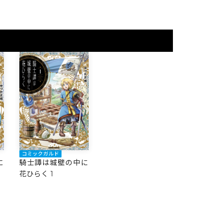
コミックガルド
に
騎士譚は城壁の中に
花ひらく 1