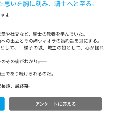
た思いを胸に刻み、騎士へと至る。
じゃよ
紋章や社交など、騎士の教養を学んでいた。
領への出立とその姉ウィオラの婚約話を耳にする。
として、「梯子の城」城主の娘として、心が揺れ
その後がわかり――。
騎士であり続けられるのだ。
成長譚、最終幕。
アンケートに答える