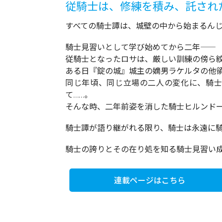
従騎士は、修練を積み、託され
すべての騎士譚は、城壁の中から始まるん
騎士見習いとして学び始めてから二年――
従騎士となったロサは、厳しい訓練の傍ら
ある日『錠の城』城主の嫡男ラケルタの他
同じ年頃、同じ立場の二人の変化に、騎士
て……。
そんな時、二年前姿を消した騎士ヒルンドーの
騎士譚が語り継がれる限り、騎士は永遠に
騎士の誇りとその在り処を知る騎士見習い
連載ページはこちら