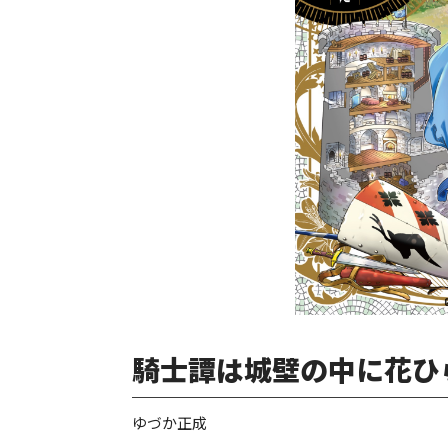
騎士譚は城壁の中に花ひら
ゆづか正成