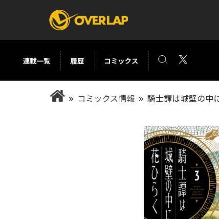
連載一覧
履歴
コミックス
コミック
ライトノベ
コミックス情報
騎士譚は城壁の中に
コミックガルド
文庫
コミッククリエ
ノベルス
LiQulle
ノベルスf
ラブパルフェ
ロサージュノベル
オーバーラップ文庫
オーバ
コミッククリエ