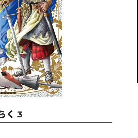
閉じる
く 3