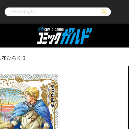
ル
その他
通販・NEW
花ひらく 3
コミックエッセイ
OVERLAP STOR
ポケットモンスター
オーバーラップ広
アニメ
ス
ゲーム
ーラップノベルス
オーバーラップノベルスf
ロサージュノ
リキューレ
コミックパルフェ