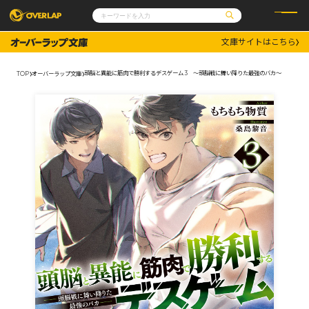
文庫サイトはこちら
コミック
ライトノベル
コミックガルド
文庫
頭脳と異能に筋肉で勝利するデスゲーム 3 ～頭脳戦に舞い降りた最強のバカ～
TOP
オーバーラップ文庫
コミッククリエ
ノベルス
LiQulle
ノベルスf
ラブパルフェ
ロサージュノベルス
その他
通販・NEWS
コミックエッセイ
OVERLAP STORE
ポケットモンスター
オーバーラップ広報室
アニメ
ゲーム
企業
会社概要
オーバーラップ文庫
採用情報
アクセス
オーバーラップホールディングス
お問い合わせはこちら
オーバーラップノベルス
オーバーラップノベルスf