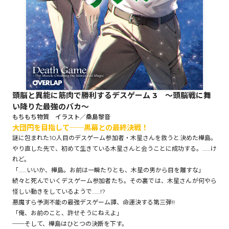
ロサージュノベルス
コミックガルド
頭脳と異能に筋肉で勝利するデスゲーム 3 ～頭脳戦に舞
い降りた最強のバカ～
コミッククリエ
もちもち物質 イラスト／桑島黎音
大団円を目指して──黒幕との最終決戦！
謎に包まれた10人目のデスゲーム参加者・木星さんを救うと決めた樺島。
やり直した先で、初めて生きている木星さんと会うことに成功する。……け
れど。
リキューレ
「……いいか、樺島。お前は一瞬たりとも、木星の男から目を離すな」
続々と死んでいくデスゲーム参加者たち。その裏では、木星さんが何やら
怪しい動きをしているようで……!?
悪魔すら予測不能の最強デスゲーム譚、命運決する第三弾!!
「俺、お前のこと、許せそうにねえよ」
コミックパルフェ
──そして、樺島はひとつの決断を下す。