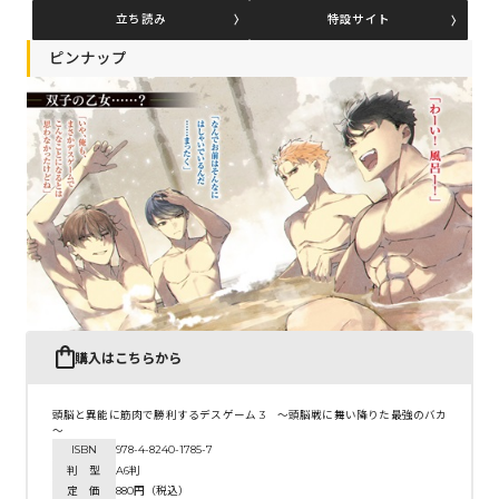
立ち読み
特設サイト
ピンナップ
コミックエッセイ
閉じる
購入はこちらから
頭脳と異能に筋肉で勝利するデスゲーム 3 ～頭脳戦に舞い降りた最強のバカ
～
ISBN
978-4-8240-1785-7
判 型
A6判
定 価
880円（税込）