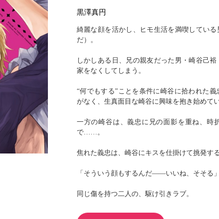
閉じる
黒澤真円
綺麗な顔を活かし、ヒモ生活を満喫している
だ）。
しかしある日、兄の親友だった男・崎谷己裕
家をなくしてしまう。
“何でもする”ことを条件に崎谷に拾われた
がなく、生真面目な崎谷に興味を抱き始めて
一方の崎谷は、義忠に兄の面影を重ね、時
で……。
焦れた義忠は、崎谷にキスを仕掛けて挑発する
「そういう顔もするんだ――いいね、そそる
同じ傷を持つ二人の、駆け引きラブ。