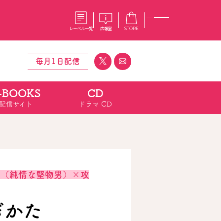
レーベル一覧
広報室
STORE
毎月1日配信
-BOOKS
CD
S
企業
配信サイト
ドラマ CD
E
会社概要
報室
採用情報
アクセス
オーバーラップホールディングス
ベルス
コミックガルド
お問い合わせはこちら
攻（純情な堅物男）×攻
コミックエッセイ
ぎかた