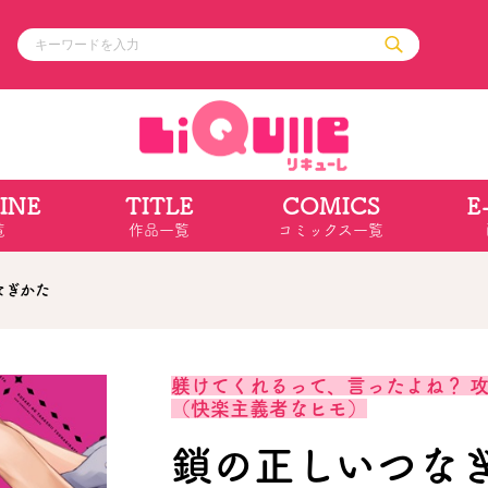
INE
TITLE
COMICS
E
ル
その他
通販・NEW
覧
作品一覧
コミックス一覧
コミックエッセイ
OVERLAP STOR
ポケットモンスター
オーバーラップ広
アニメ
ス
ゲーム
なぎかた
ーラップノベルス
オーバーラップノベルスf
ロサージュノ
躾けてくれるって、言ったよね？ 
（快楽主義者なヒモ）
リキューレ
コミックパルフェ
鎖の正しいつな