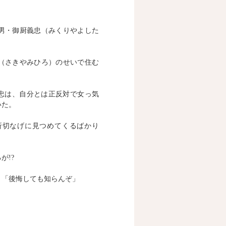
男・御厨義忠（みくりやよした
（さきやみひろ）のせいで住む
義忠は、自分とは正反対で女っ気
いた。
折切なげに見つめてくるばかり
が!?
」「後悔しても知らんぞ」