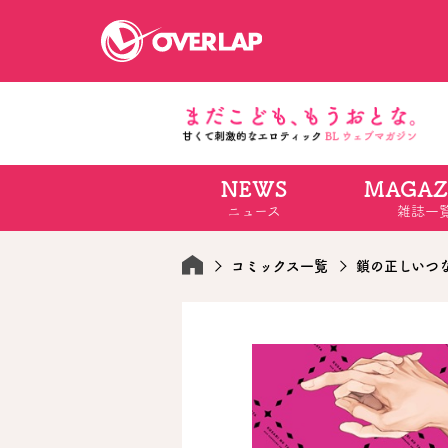
NEWS
MAGAZ
コミック
ライトノベ
ニュース
雑誌一
コミックガルド
文庫
コミッククリエ
ノベルス
LiQulle
ノベルスf
ラブパルフェ
ロサージュノベル
コミックス一覧
鎖の正しいつ
オーバーラップ文庫
オーバ
コミッククリエ