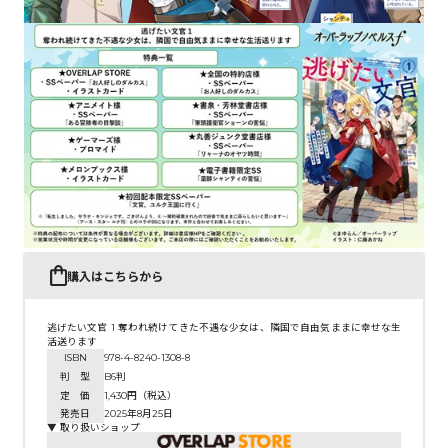
購入はこちらから
逃げたい文官 1 奪われ続けてきた不遇な少女は、隣国で自由気ままに幸せな生
活送ります
ISBN
978-4-8240-1308-8
判 型
B6判
定 価
1,430円（税込）
発売日
2025年8月25日
▼ 取り扱いショップ