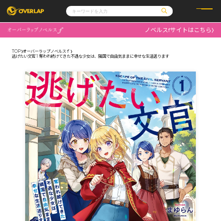
ノベルスfサイトはこちら
コミック
ライトノベル
コミックガルド
文庫
TOP
オーバーラップノベルスｆ
コミッククリエ
ノベルス
逃げたい文官 1 奪われ続けてきた不遇な少女は、隣国で自由気ままに幸せな生活送ります
LiQulle
ノベルスf
ラブパルフェ
ロサージュノベルス
その他
通販・NEWS
コミックエッセイ
OVERLAP STORE
ポケットモンスター
オーバーラップ広報室
アニメ
ゲーム
企業
会社概要
オーバーラップ文庫
採用情報
アクセス
オーバーラップホールディングス
お問い合わせはこちら
オーバーラップノベルス
オーバーラップノベルスf