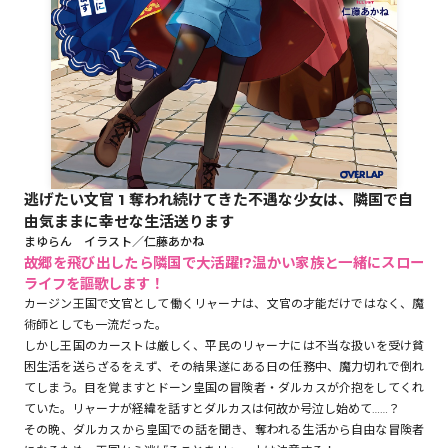
ロサージュノベルス
コミックガルド
逃げたい文官 1 奪われ続けてきた不遇な少女は、隣国で自
由気ままに幸せな生活送ります
コミッククリエ
まゆらん イラスト／仁藤あかね
故郷を飛び出したら隣国で大活躍!?温かい家族と一緒にスロー
ライフを謳歌します！
カージン王国で文官として働くリャーナは、文官の才能だけではなく、魔
リキューレ
術師としても一流だった。
しかし王国のカーストは厳しく、平民のリャーナには不当な扱いを受け貧
困生活を送らざるをえず、その結果遂にある日の任務中、魔力切れで倒れ
てしまう。目を覚ますとドーン皇国の冒険者・ダルカスが介抱をしてくれ
ていた。リャーナが経緯を話すとダルカスは何故か号泣し始めて……？
コミックパルフェ
その晩、ダルカスから皇国での話を聞き、奪われる生活から自由な冒険者