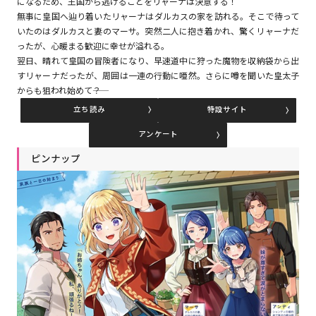
になるため、王国から逃げることをリャーナは決意する！
無事に皇国へ辿り着いたリャーナはダルカスの家を訪れる。そこで待って
いたのはダルカスと妻のマーサ。突然二人に抱き着かれ、驚くリャーナだ
コミックエッセイ
ったが、心暖まる歓迎に幸せが溢れる。
翌日、晴れて皇国の冒険者になり、早速道中に狩った魔物を収納袋から出
閉じる
すリャーナだったが、周囲は一連の行動に唖然。さらに噂を聞いた皇太子
からも狙われ始めて――？
立ち読み
特設サイト
アンケート
ピンナップ