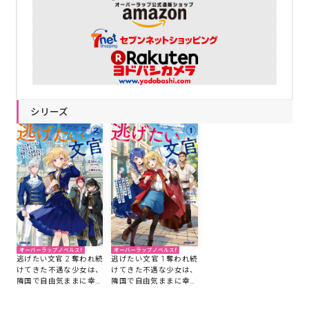
シリーズ
オーバーラップノベルスf
オーバーラップノベルスf
逃げたい文官 2 奪われ続
逃げたい文官 1 奪われ続
けてきた不遇な少女は、
けてきた不遇な少女は、
隣国で自由気ままに幸せ
隣国で自由気ままに幸せ
な生活送ります
な生活送ります