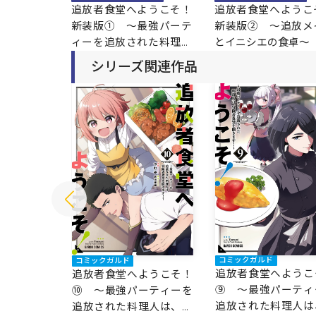
追放者食堂へようこそ！
追放者食堂へようこ
新装版① ～最強パーテ
新装版② ～追放メ
ィーを追放された料理人
とイニシエの食卓～
（Lv.99）は、田舎で念
シリーズ関連作品
願の冒険者食堂を開きま
す！～
コミックガルド
コミックガルド
追放者食堂へようこ
ようこそ！
追放者食堂へようこそ！
⑨ ～最強パーティ
ーティーを
⑩ ～最強パーティーを
追放された料理人は
理人は、冒
追放された料理人は、冒