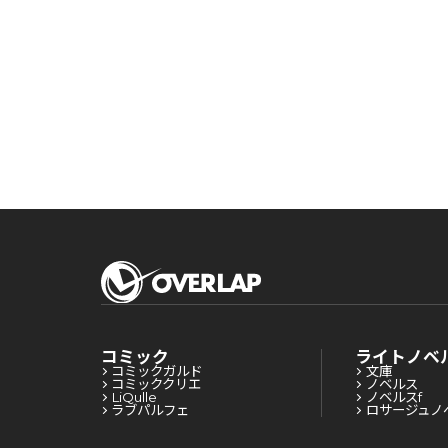
険者食堂を開きます
きます！～
険者食堂を開きます！～
コミック
ライトノベ
コミックガルド
文庫
コミッククリエ
ノベルス
LiQulle
ノベルスf
ラブパルフェ
ロサージュノ