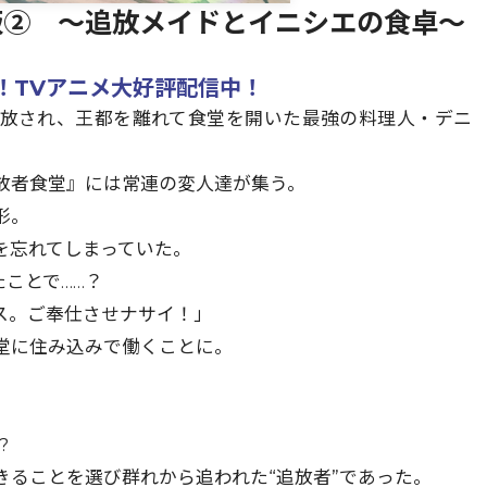
版② ～追放メイドとイニシエの食卓～
！TVアニメ大好評配信中！
追放され、王都を離れて食堂を開いた最強の料理人・デニ
放者食堂』には常連の変人達が集う。
形。
を忘れてしまっていた。
たことで……？
ス。ご奉仕させナサイ！」
堂に住み込みで働くことに。
?
ることを選び群れから追われた“追放者”であった。