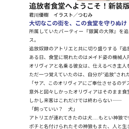
追放者食堂へようこそ！新装
君川優樹 イラスト／つむみ
大切なこの街を、この食堂を守りぬけ
所属していたパーティー『銀翼の大隊』を
ス。
追放奴隷のアトリエと共に切り盛りする『追
ある日、食堂に現れたのは――メイド姿の機械人
オリヴィアと名乗る彼女は、仕えるべき主人
ただ一つ覚えていたのは、自分が“追放”され
「サア、このオリヴィアにご奉仕させるのデ
意外と図々しかったオリヴィアはそのまま食
しかし来客はこれだけでは終わらない――
「飼っていい？ 犬」
アトリエが連れてきたのは犬……もとい神狼で!
ポチと名付けられたその神狼もまた、人と生き