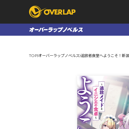
コミック
ライトノベ
TOP
オーバーラップノベルス
追放者食堂へようこそ！新
コミックガルド
文庫
コミッククリエ
ノベルス
LiQulle
ノベルスf
ラブパルフェ
ロサージュノベル
オーバーラップ文庫
オーバ
コミッククリエ