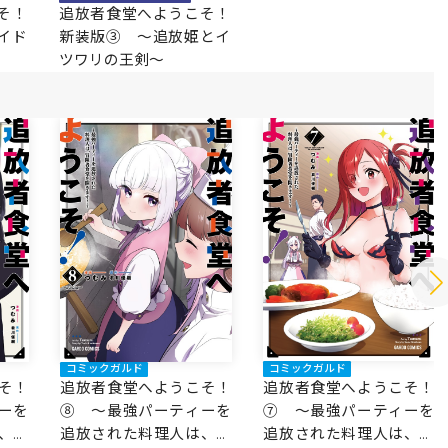
そ！
追放者食堂へようこそ！
イド
新装版③ ～追放姫とイ
ツワリの王剣～
コミックガルド
コミックガルド
追放者食堂へようこそ！
そ！
追放者食堂へようこそ！
⑦ ～最強パーティーを
ーを
⑧ ～最強パーティーを
追放された料理人は、冒
、冒
追放された料理人は、冒