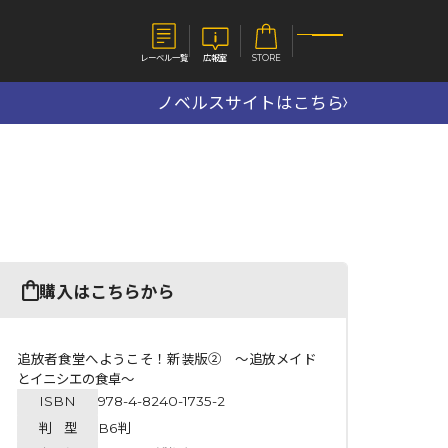
レーベル一覧
広報室
STORE
ノベルスサイトはこちら
S
企業
E
会社概要
報室
採用情報
アクセス
オーバーラップホールディングス
ベルス
コミックガルド
購入はこちらから
お問い合わせはこちら
追放者食堂へようこそ！新装版② ～追放メイド
とイニシエの食卓～
ISBN
978-4-8240-1735-2
コミックエッセイ
判 型
B6判