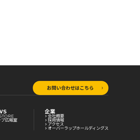
険
険者食堂を開きます！～
険者食堂を開きます！～
お問い合わせはこちら
WS
企業
STORE
会社概要
ップ広報室
採用情報
アクセス
オーバーラップホールディングス