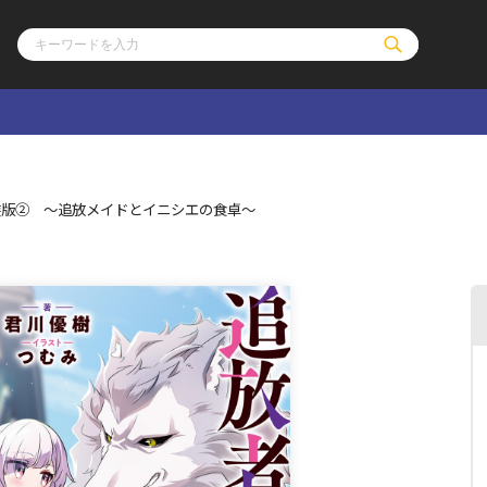
ル
その他
通販・NEW
装版② ～追放メイドとイニシエの食卓～
コミックエッセイ
OVERLAP STOR
ポケットモンスター
オーバーラップ広
アニメ
ス
ゲーム
ーラップノベルス
オーバーラップノベルスf
ロサージュノ
リキューレ
コミックパルフェ