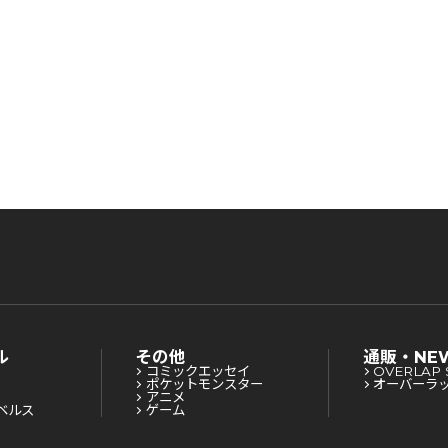
険者食堂を開きます！～
！～
険者食堂を開きます！～
ル
その他
通販・NE
コミックエッセイ
OVERLAP 
ポケットモンスター
オーバーラ
アニメ
ベルス
ゲーム