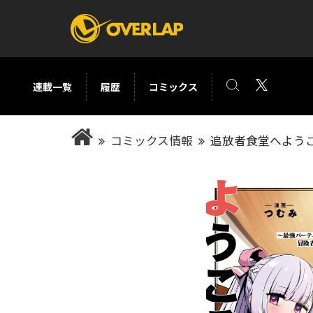
連載一覧
履歴
コミックス
コミック
ライトノベ
コミックス情報
追放者食堂へよう
コミックガルド
文庫
コミッククリエ
ノベルス
LiQulle
ノベルスf
ラブパルフェ
ロサージュノベル
オーバーラップ文庫
オーバ
コミッククリエ