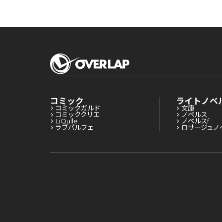
の冒険者食堂を開き
ます！～
コミック
ライトノベ
コミックガルド
文庫
コミッククリエ
ノベルス
LiQulle
ノベルスf
ラブパルフェ
ロサージュノ