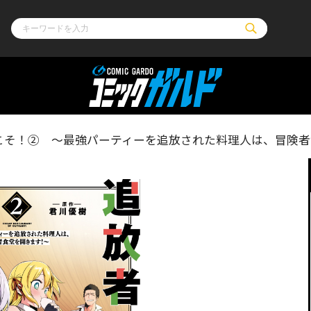
ル
その他
通販・NEW
こそ！② ～最強パーティーを追放された料理人は、冒険者
コミックエッセイ
OVERLAP STOR
ポケットモンスター
オーバーラップ広
アニメ
ス
ゲーム
ーラップノベルス
オーバーラップノベルスf
ロサージュノ
リキューレ
コミックパルフェ