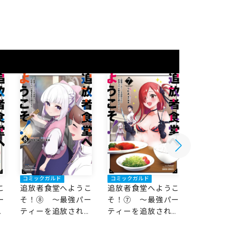
コミックガルド
コミックガルド
コミック
追放者食堂へようこ
こ
追放者食堂へようこ
追放者
そ！⑦ ～最強パー
ー
そ！⑧ ～最強パー
そ！⑥
ティーを追放された
た
ティーを追放された
ティー
料理人は、冒険者食
食
料理人は、冒険者食
料理人