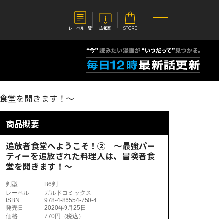
レーベル一覧
広報室
STORE
S
企業
食堂を開きます！～
E
会社概要
報室
採用情報
アクセス
商品概要
オーバーラップホールディングス
ベルス
コミックガルド
お問い合わせはこちら
追放者食堂へようこそ！② ～最強パー
ティーを追放された料理人は、冒険者食
堂を開きます！～
判型
B6判
レーベル
ガルドコミックス
コミックエッセイ
ISBN
978-4-86554-750-4
発売日
2020年9月25日
価格
770円（税込）