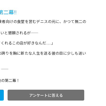
二幕!!
険者向けの食堂を営むデニスの元に、かつて無二の
と懇願されるが――
くれるこの店が好きなんだ……」
ての誇りを胸に新たな人生を送る彼の目に少しも迷い
―
迫の第二幕！
アンケートに答える