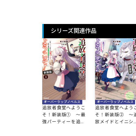
堂を開きます！～
開きます！～
堂を開きます！～
シリーズ関連作品
オーバーラップノベルス
オーバーラップノベルス
追放者食堂へようこ
追放者食堂へよう
そ！新装版① ～最
そ！新装版② ～
強パーティーを追放
放メイドとイニシ
された料理人（Lv.9
の食卓～
9）は、田舎で念願