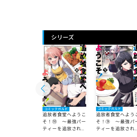
シリーズ
コミックガルド
ックガルド
コミックガルド
追放者食堂へよう
者食堂へようこ
追放者食堂へようこ
そ！⑨ ～最強パ
⑪ ～最強パー
そ！⑩ ～最強パー
ティーを追放され
ーを追放された
ティーを追放された
料理人は、冒険者
人は、冒険者食
料理人は、冒険者食