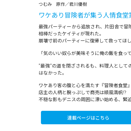
つむみ 原作／君川優樹
ワケあり冒険者が集う人情食堂第
最強パーティーから追放され、片田舎で冒
相棒だったケイティが現れた。
崩壊寸前のパーティーに復帰して救ってほしい
「気のいい奴らが美味そうに俺の飯を食って
”最強”の道を閉ざされるも、料理人とし
はなかった。
ワケあり客の腹と心を満たす『冒険者食堂』―
店主の人柄と腕っぷしで商売は順風満帆!?
不穏な影もデニスの周囲に漂い始める、緊
連載ページはこちら