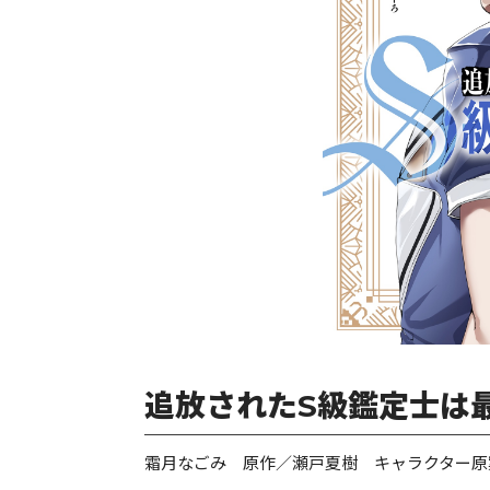
追放されたS級鑑定士は最
霜月なごみ 原作／瀬戸夏樹 キャラクター原