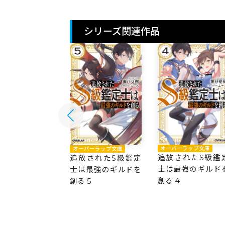
シリーズ関連作品
バーラップ文庫
オーバーラップ文庫
オーバーラップ文庫
されたS級鑑定
追放されたS級鑑
追放されたS級鑑定
最強のギルドを
士は最強のギルド
士は最強のギルドを
6
創る 4
創る 5