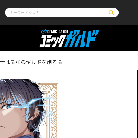
ル
その他
通販・NEW
士は最強のギルドを創る 8
コミックエッセイ
OVERLAP STOR
ポケットモンスター
オーバーラップ広
アニメ
ス
ゲーム
ーラップノベルス
オーバーラップノベルスf
ロサージュノ
リキューレ
コミックパルフェ