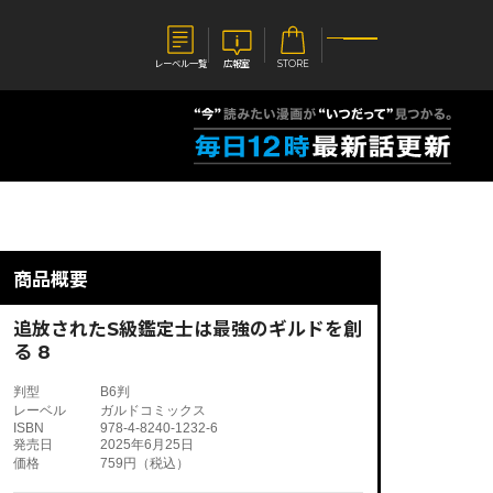
レーベル一覧
広報室
STORE
S
企業
E
会社概要
報室
採用情報
アクセス
商品概要
オーバーラップホールディングス
ベルス
コミックガルド
お問い合わせはこちら
追放されたS級鑑定士は最強のギルドを創
る 8
判型
B6判
レーベル
ガルドコミックス
ISBN
978-4-8240-1232-6
コミックエッセイ
発売日
2025年6月25日
価格
759円（税込）