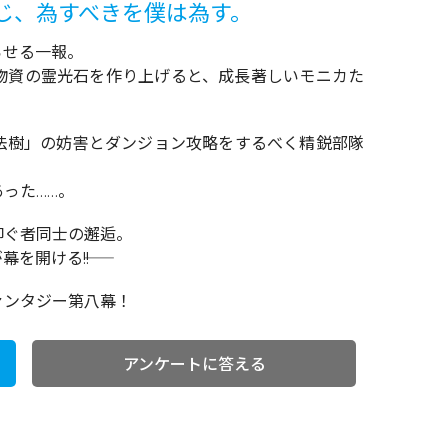
じ、為すべきを僕は為す。
らせる一報。
物資の霊光石を作り上げると、成長著しいモニカた
法樹」の妨害とダンジョン攻略をするべく精鋭部隊
った……。
仰ぐ者同士の邂逅。
開ける――!!
ァンタジー第八幕！
アンケートに答える