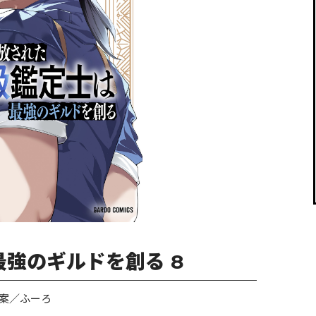
閉じる
強のギルドを創る 8
案／ふーろ