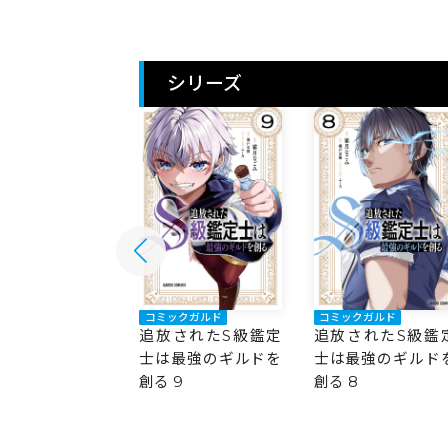
シリーズ
ックガルド
コミックガルド
コミックガルド
されたS級鑑定
追放されたS級鑑定
追放されたS級鑑
最強のギルドを
士は最強のギルドを
士は最強のギルド
10
創る 9
創る 8