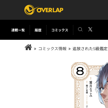
連載一覧
履歴
コミックス
コミック
ライトノベ
コミックス情報
追放されたS級鑑定
コミックガルド
文庫
コミッククリエ
ノベルス
LiQulle
ノベルスf
ラブパルフェ
ロサージュノベル
オーバーラップ文庫
オーバ
コミッククリエ