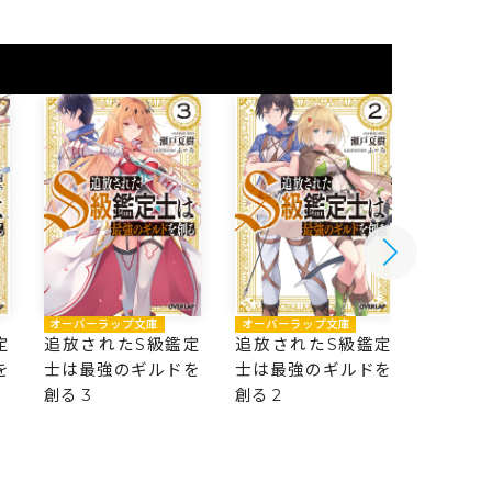
オーバーラップ文庫
オーバーラップ文庫
オーバー
定
追放されたS級鑑定
追放されたS級鑑定
追放さ
を
士は最強のギルドを
士は最強のギルドを
士は最
創る 3
創る 2
創る 1