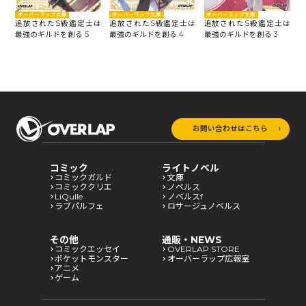
オーバーラップ文庫
オーバーラップ文庫
オーバーラップ文庫
は
追放されたS級鑑定士は
追放されたS級鑑定士は
追放されたS級鑑定士は
最強のギルドを創る 4
最強のギルドを創る 3
最
最強のギルドを創る 5
お問い合わせはこちら
コミック
ライトノベル
コミックガルド
文庫
コミッククリエ
ノベルス
LiQulle
ノベルスf
ラブパルフェ
ロサージュノベルス
その他
通販・NEWS
コミックエッセイ
OVERLAP STORE
ポケットモンスター
オーバーラップ広報室
アニメ
ゲーム