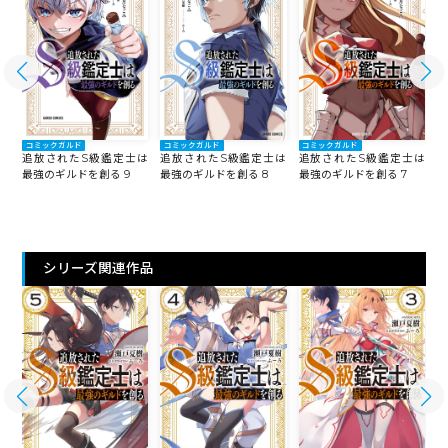
コミックガルド
コミックガルド
コミックガルド
は
追放されたS級鑑定士は
追放されたS級鑑定士は
追放されたS級鑑定士は
最強のギルドを創る 9
最強のギルドを創る 8
最強のギルドを創る 7
最
シリーズ関連作品