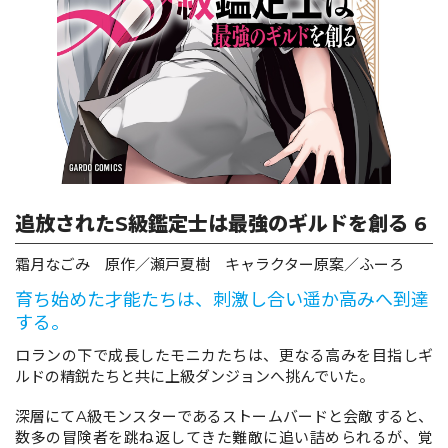
ロサージュノベルス
コミックガルド
追放されたS級鑑定士は最強のギルドを創る 6
コミッククリエ
霜月なごみ 原作／瀬戸夏樹 キャラクター原案／ふーろ
育ち始めた才能たちは、刺激し合い遥か高みへ到達
する。
リキューレ
ロランの下で成長したモニカたちは、更なる高みを目指しギ
ルドの精鋭たちと共に上級ダンジョンへ挑んでいた。
深層にてA級モンスターであるストームバードと会敵すると、
コミックパルフェ
数多の冒険者を跳ね返してきた難敵に追い詰められるが、覚