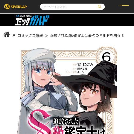
コミック
ライトノベル
コミックガルド
文庫
コミッククリエ
ノベルス
コミックス情報
追放されたS級鑑定士は最強のギルドを創る 6
LiQulle
ノベルスf
ラブパルフェ
ロサージュノベルス
その他
通販・NEWS
コミックエッセイ
OVERLAP STORE
ポケットモンスター
オーバーラップ広報室
アニメ
ゲーム
企業
会社概要
オーバーラップ文庫
採用情報
アクセス
オーバーラップホールディングス
お問い合わせはこちら
オーバーラップノベルス
オーバーラップノベルスf