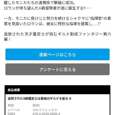
醒したモニカたちの連携技で撃破に成功。
ロランが待ち望んだA級冒険者が遂に誕生する――!!
コミックエッセイ
一方、モニカに負けじと努力を続けるシャクマに“指揮官”の素
質を見抜いたロランは、彼女に特別な指導を提案し……!?
閉じる
追放された天才鑑定士が挑むギルド創成ファンタジー第六
幕！
連載ページはこちら
アンケートに答える
商品概要
追放されたS級鑑定士は最強のギルドを創る 6
判型
B6判
レーベル
ガルドコミックス
ISBN
978-4-8240-0866-4