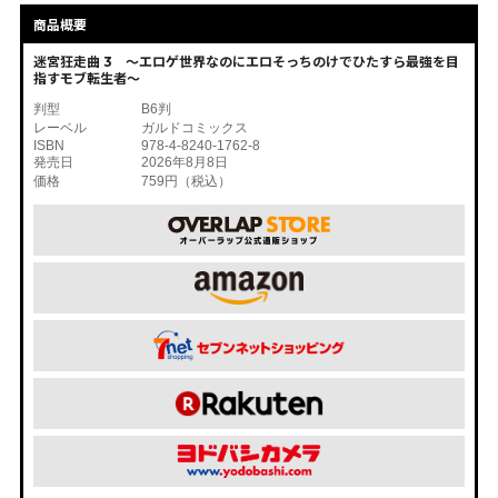
商品概要
迷宮狂走曲 3 ～エロゲ世界なのにエロそっちのけでひたすら最強を目
指すモブ転生者～
判型
B6判
レーベル
ガルドコミックス
ISBN
978-4-8240-1762-8
発売日
2026年8月8日
価格
759円（税込）