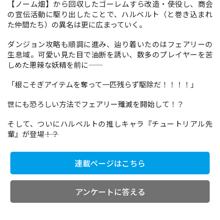
【ノーム畑】から回収したゴーレムすら改造・使役し、商会
の宣伝活動に駆り出したことで、ハルベルト（と巻き込まれ
た仲間たち）の異名は更に広まっていく。
コミックエッセイ
ダンジョン攻略も順調に進み、辿り着いたのはフェアリーの
閉じる
生息域。可愛い見た目で油断を誘い、数多のプレイヤーを苦
しめた悪辣な妖精を前に――
「根こそぎアイテムを奪って一匹残らず駆除だ！！！！」
世にも恐ろしい方法でフェアリー殲滅を開始して！？
そして、ついにハルベルトの推しキャラ『チュートリアル先
輩』が登場――！？
連載ページはこちら
アンケートに答える