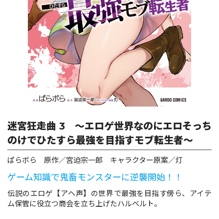
ロサージュノベルス
コミックガルド
コミッククリエ
迷宮狂走曲 3 ～エロゲ世界なのにエロそっち
のけでひたすら最強を目指すモブ転生者～
リキューレ
ぱらボら 原作／宮迫宗一郎 キャラクター原案／灯
ゲーム知識で鬼畜モンスターに逆襲開始！！
伝説のエロゲ【アヘ声】の世界で最強を目指す傍ら、アイテ
ム保管に役立つ商会を立ち上げたハルベルト。
コミックパルフェ