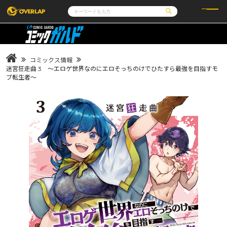
コミック
ライトノベル
コミックガルド
文庫
コミッククリエ
ノベルス
コミックス情報
LiQulle
ノベルスf
ラブパルフェ
ロサージュノベルス
迷宮狂走曲 3 ～エロゲ世界なのにエロそっちのけでひたすら最強を目指すモ
その他
通販・NEWS
ブ転生者～
コミックエッセイ
OVERLAP STORE
ポケットモンスター
オーバーラップ広報室
アニメ
ゲーム
企業
会社概要
オーバーラップ文庫
採用情報
アクセス
オーバーラップホールディングス
お問い合わせはこちら
オーバーラップノベルス
オーバーラップノベルスf