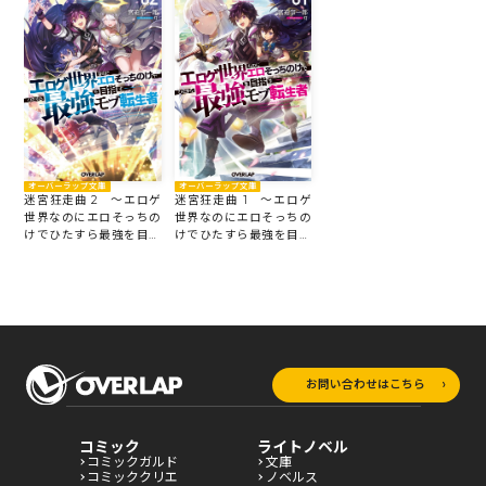
オーバーラップ文庫
オーバーラップ文庫
迷宮狂走曲 2 ～エロゲ
迷宮狂走曲 1 ～エロゲ
世界なのにエロそっちの
世界なのにエロそっちの
けでひたすら最強を目指
けでひたすら最強を目指
すモブ転生者～
すモブ転生者～
お問い合わせはこちら
コミック
ライトノベル
コミックガルド
文庫
コミッククリエ
ノベルス