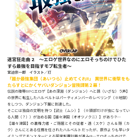
ロサージュノベルス
コミックガルド
迷宮狂走曲 2 ～エロゲ世界なのにエロそっちのけでひた
すら最強を目指すモブ転生者～
コミッククリエ
宮迫宗一郎 イラスト／灯
「誰か最強集団（あいつら）止めてくれ!!」 異世界に衝撃をも
たらすとにかくヤバいダンジョン冒険譚第２幕！
伝説の陵辱RPGエロゲ【あの深淵（ダンジョン）へと誘（いざな）う声】
の世界に転生したハルベルトはパーティメンバーのレベリング（※地獄）
リキューレ
をしつつ、ダンジョン下層に到達した。
そこには独自の文明を持つ【武士（ムシ）】（※頭部だけが虫になってい
る人間（？））が治める国【雄々津国（オオツノクニ）】があり――？
【雄々津国】の裏権力者・ご隠居とその従者・透（スケ）さん＆隠（カ
コミックパルフェ
ク）さんにとある任務を任されたハルベルトだったが、原作よりも早いタ
イミングでモンスターによる国家転覆計画が進み――!? エロそっちのけで、