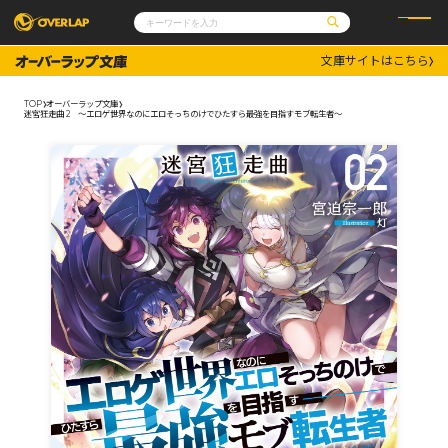
文庫サイトはこちら
コミック
ライトノベル
コミックガルド
文庫
TOP
オーバーラップ文庫
コミッククリエ
ノベルス
迷宮狂走曲 2 ～エロゲ世界なのにエロそっちのけでひたすら最強を目指すモブ転生者～
LiQulle
ノベルスf
ラブパルフェ
ロサージュノベルス
その他
通販・NEWS
コミックエッセイ
OVERLAP STORE
ポケットモンスター
オーバーラップ広報室
アニメ
ゲーム
企業
会社概要
オーバーラップ文庫
採用情報
アクセス
オーバーラップホールディングス
お問い合わせはこちら
オーバーラップノベルス
オーバーラップノベルスf