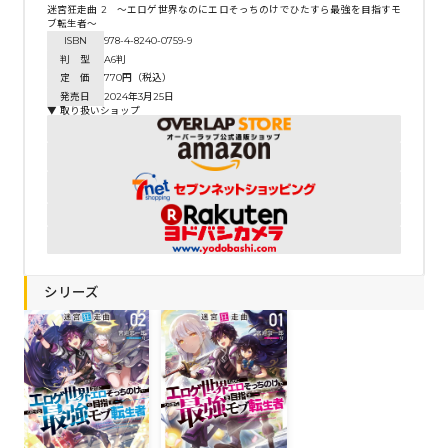
迷宮狂走曲 2 ～エロゲ世界なのにエロそっちのけでひたすら最強を目指すモ
ブ転生者～
ISBN
978-4-8240-0759-9
判 型
A6判
定 価
770円（税込）
発売日
2024年3月25日
▼ 取り扱いショップ
シリーズ