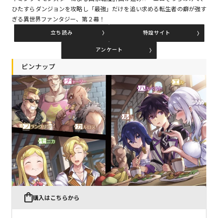
ひたすらダンジョンを攻略し「最強」だけを追い求める転生者の癖が強す
ぎる異世界ファンタジー、第２幕！
コミックエッセイ
立ち読み
特設サイト
閉じる
アンケート
ピンナップ
購入はこちらから