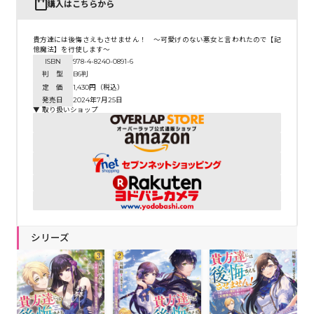
購入はこちらから
貴方達には後悔さえもさせません！ ～可愛げのない悪女と言われたので【記
憶魔法】を行使します～
ISBN
978-4-8240-0891-6
判 型
B6判
定 価
1,430円（税込）
発売日
2024年7月25日
▼ 取り扱いショップ
シリーズ