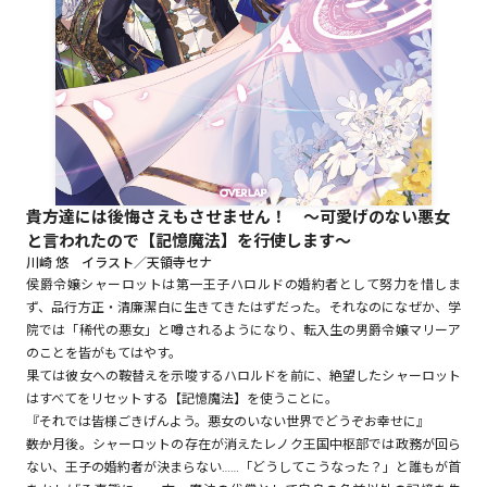
ロサージュノベルス
コミックガルド
貴方達には後悔さえもさせません！ ～可愛げのない悪女
と言われたので【記憶魔法】を行使します～
コミッククリエ
川崎 悠 イラスト／天領寺セナ
侯爵令嬢シャーロットは第一王子ハロルドの婚約者として努力を惜しま
ず、品行方正・清廉潔白に生きてきたはずだった。それなのになぜか、学
院では「稀代の悪女」と噂されるようになり、転入生の男爵令嬢マリーア
リキューレ
のことを皆がもてはやす。
果ては彼女への鞍替えを示唆するハロルドを前に、絶望したシャーロット
はすべてをリセットする【記憶魔法】を使うことに。
『それでは皆様ごきげんよう。悪女のいない世界でどうぞお幸せに』
――数か月後。シャーロットの存在が消えたレノク王国中枢部では政務が回ら
コミックパルフェ
ない、王子の婚約者が決まらない……「どうしてこうなった？」と誰もが首