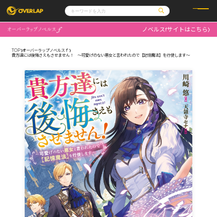
ノベルスfサイトはこちら
コミック
ライトノベル
コミックガルド
文庫
TOP
オーバーラップノベルスｆ
コミッククリエ
ノベルス
貴方達には後悔さえもさせません！ ～可愛げのない悪女と言われたので【記憶魔法】を行使します～
LiQulle
ノベルスf
ラブパルフェ
ロサージュノベルス
その他
通販・NEWS
コミックエッセイ
OVERLAP STORE
ポケットモンスター
オーバーラップ広報室
アニメ
ゲーム
企業
会社概要
オーバーラップ文庫
採用情報
アクセス
オーバーラップホールディングス
お問い合わせはこちら
オーバーラップノベルス
オーバーラップノベルスf