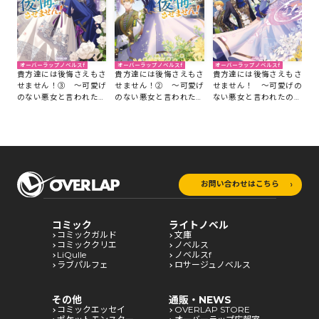
オーバーラップノベルスf
オーバーラップノベルスf
オーバーラップノベルスf
貴方達には後悔さえもさ
貴方達には後悔さえもさ
貴方達には後悔さえもさ
せません！② ～可愛げ
せません！③ ～可愛げ
せません！ ～可愛げの
のない悪女と言われたの
のない悪女と言われたの
ない悪女と言われたので
で【記憶魔法】を行使し
で【記憶魔法】を行使し
【記憶魔法】を行使しま
ます～
ます～
す～
お問い合わせはこちら
コミック
ライトノベル
コミックガルド
文庫
コミッククリエ
ノベルス
LiQulle
ノベルスf
ラブパルフェ
ロサージュノベルス
その他
通販・NEWS
コミックエッセイ
OVERLAP STORE