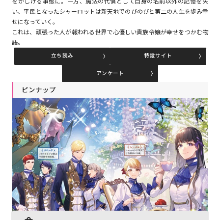
をかしげる事態に。一方、魔法の代償として自身の名前以外の記憶を失
い、平民となったシャーロットは新天地でのびのびと第二の人生を歩み幸
せになっていく。
コミックエッセイ
これは、頑張った人が報われる世界で心優しい貴族令嬢が幸せをつかむ物
語。
閉じる
立ち読み
特設サイト
アンケート
ピンナップ