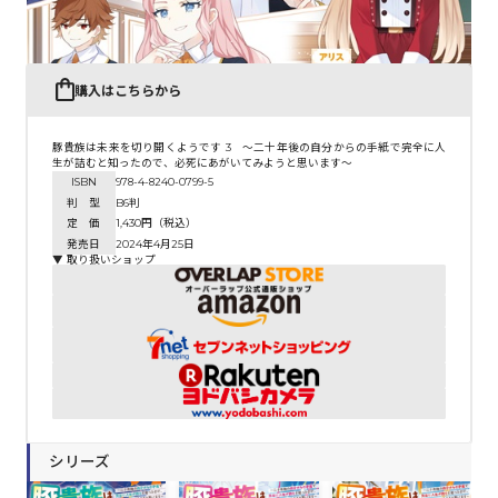
購入はこちらから
豚貴族は未来を切り開くようです 3 ～二十年後の自分からの手紙で完全に人
生が詰むと知ったので、必死にあがいてみようと思います～
ISBN
978-4-8240-0799-5
判 型
B6判
定 価
1,430円（税込）
発売日
2024年4月25日
▼ 取り扱いショップ
シリーズ