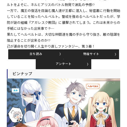
ルトをよそに、ネルとアリスのバトル勃発で波乱の予感!?
一方で、魔王の復活を目論む魔人達が王都に潜入し、秘密裏に行動を開始
していることを知ったヘルベルト。警戒を強めるヘルベルトだったが、学
コミックエッセイ
院が謎の組織『アガレスク教団』に襲撃されてしまう。これは未来からの
手紙にはなかった出来事で――？
閉じる
果たしてヘルベルトは、大切な仲間達を魔の手から守り抜き、敵の陰謀を
阻止することが出来るのか!?
己が運命を切り開く人生やり直しファンタジー、第３幕！
立ち読み
特設サイト
アンケート
ピンナップ