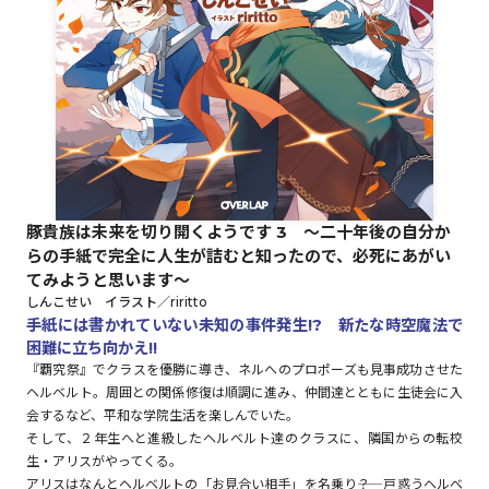
ロサージュノベルス
コミックガルド
豚貴族は未来を切り開くようです 3 ～二十年後の自分か
コミッククリエ
らの手紙で完全に人生が詰むと知ったので、必死にあがい
てみようと思います～
しんこせい イラスト／riritto
手紙には書かれていない未知の事件発生!? 新たな時空魔法で
困難に立ち向かえ!!
リキューレ
『覇究祭』でクラスを優勝に導き、ネルへのプロポーズも見事成功させた
ヘルベルト。周囲との関係修復は順調に進み、仲間達とともに生徒会に入
会するなど、平和な学院生活を楽しんでいた。
そして、２年生へと進級したヘルベルト達のクラスに、隣国からの転校
コミックパルフェ
生・アリスがやってくる。
アリスはなんとヘルベルトの「お見合い相手」を名乗り――？ 戸惑うヘルベ