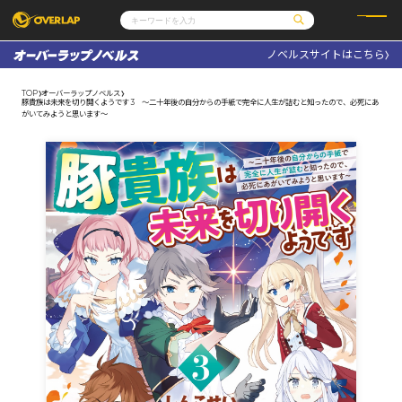
ノベルスサイトはこちら
コミック
ライトノベル
コミックガルド
文庫
TOP
オーバーラップノベルス
コミッククリエ
ノベルス
豚貴族は未来を切り開くようです 3 ～二十年後の自分からの手紙で完全に人生が詰むと知ったので、必死にあ
LiQulle
ノベルスf
がいてみようと思います～
ラブパルフェ
ロサージュノベルス
その他
通販・NEWS
コミックエッセイ
OVERLAP STORE
ポケットモンスター
オーバーラップ広報室
アニメ
ゲーム
企業
会社概要
オーバーラップ文庫
採用情報
アクセス
オーバーラップホールディングス
お問い合わせはこちら
オーバーラップノベルス
オーバーラップノベルスf