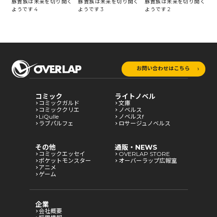
豚貴族は未来を切り開く
豚貴族は未来を切り開く
豚貴族は未来を切り開く
豚
ようです 4
ようです 3
ようです 2
よ
お問い合わせはこちら
コミック
ライトノベル
コミックガルド
文庫
コミッククリエ
ノベルス
LiQulle
ノベルスf
ラブパルフェ
ロサージュノベルス
その他
通販・NEWS
コミックエッセイ
OVERLAP STORE
ポケットモンスター
オーバーラップ広報室
アニメ
ゲーム
企業
会社概要