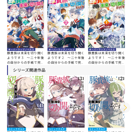
オーバーラップノベルス
オーバーラップノベルス
オーバーラップノベルス
豚貴族は未来を切り開く
豚貴族は未来を切り開く
豚貴族は未来を切り開く
ようです 3 ～二十年後
ようです 2 ～二十年後
ようです 1 ～二十年後
の自分からの手紙で完全
の自分からの手紙で完全
の自分からの手紙で完全
に人生が詰むと知ったの
に人生が詰むと知ったの
に人生が詰むと知ったの
シリーズ関連作品
で、必死にあがいてみよ
で、必死にあがいてみよ
で、必死にあがいてみよ
うと思います～
うと思います～
うと思います～
コミックガルド
コミックガルド
コミックガルド
コ