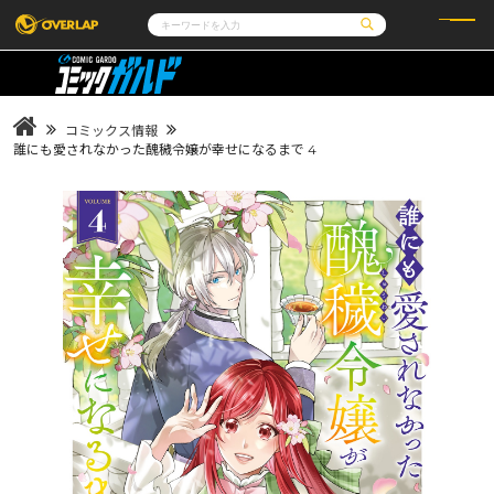
コミック
ライトノベル
コミックガルド
文庫
コミッククリエ
ノベルス
コミックス情報
LiQulle
ノベルスf
ラブパルフェ
ロサージュノベルス
誰にも愛されなかった醜穢令嬢が幸せになるまで 4
その他
通販・NEWS
コミックエッセイ
OVERLAP STORE
ポケットモンスター
オーバーラップ広報室
アニメ
ゲーム
企業
会社概要
オーバーラップ文庫
採用情報
アクセス
オーバーラップホールディングス
お問い合わせはこちら
オーバーラップノベルス
オーバーラップノベルスf