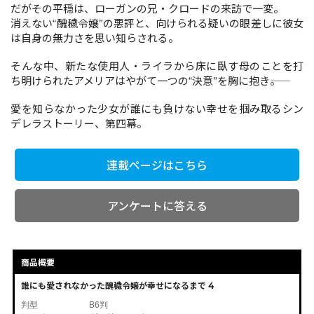
だがその平穏は、ローガンの兄・クロードの来訪で一変。
消えない“醜穢令嬢”の悪評と、向けられる疑いの眼差しに彼女
は自身の無力さを思い知らされる。
コミックエッセイ
そんな中、新たな使用人・ライラから床に臥す母のことを打
閉じる
ち明けられたアメリアはやがて一つの“決意”を胸に抱き――。
愛を知らなかった少女が誰にも負けない幸せを掴み取るシン
デレラストーリー、第四幕。
連載ページはこちら
アンケートに答える
商品概要
誰にも愛されなかった醜穢令嬢が幸せになるまで 4
判型
B6判