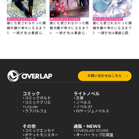
オーバーラップノベルスf
オーバーラップノベルスf
オーバーラップノベルスf
醜
誰にも愛されなかった醜
誰にも愛されなかった醜
誰にも愛されなかった醜
で
穢令嬢が幸せになるまで
穢令嬢が幸せになるまで
穢令嬢が幸せになるまで
爵
5 ～嫁ぎ先は暴虐公爵
4 ～嫁ぎ先は暴虐公爵
3 ～嫁ぎ先は暴虐公爵と
、
と聞いていたのですが、
と聞いていたのですが、
聞いていたのですが、気
い
気がつくと溺愛されてい
気がつくと溺愛されてい
がつくと溺愛されていま
ました～
ました～
した～
ま
お問い合わせはこちら
コミック
ライトノベル
コミックガルド
文庫
コミッククリエ
ノベルス
LiQulle
ノベルスf
ラブパルフェ
ロサージュノベルス
その他
通販・NEWS
コミックエッセイ
OVERLAP STORE
ポケットモンスター
オーバーラップ広報室