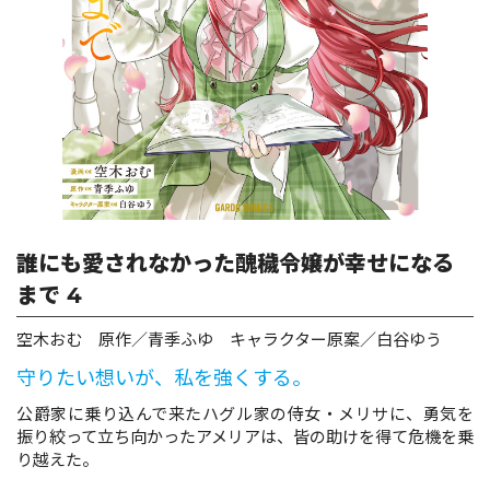
ロサージュノベルス
コミックガルド
コミッククリエ
誰にも愛されなかった醜穢令嬢が幸せになる
まで 4
空木おむ 原作／青季ふゆ キャラクター原案／白谷ゆう
リキューレ
守りたい想いが、私を強くする。
公爵家に乗り込んで来たハグル家の侍女・メリサに、勇気を
振り絞って立ち向かったアメリアは、皆の助けを得て危機を乗
コミックパルフェ
り越えた。